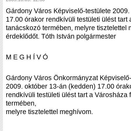
Gárdony Város Képviselő-testülete 2009.
17.00 órakor rendkívüli testületi ülést tart
tanácskozó termében, melyre tisztelette
érdeklődőt. Tóth István polgármester
M E G H Í V Ó
Gárdony Város Önkormányzat Képviselő-t
2009. október 13-án (kedden) 17.00 órak
rendkívüli testületi ülést tart a Városháza
termében,
melyre tisztelettel meghívom.