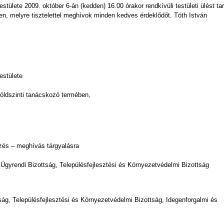
ülete 2009. október 6-án (kedden) 16.00 órakor rendkívüli testületi ülést tar
n, melyre tisztelettel meghívok minden kedves érdeklődőt. Tóth István
estülete
 földszinti tanácskozó termében,
rzés – meghívás tárgyalásra
 Ügyrendi Bizottság, Településfejlesztési és Környezetvédelmi Bizottság
, Településfejlesztési és Környezetvédelmi Bizottság, Idegenforgalmi és