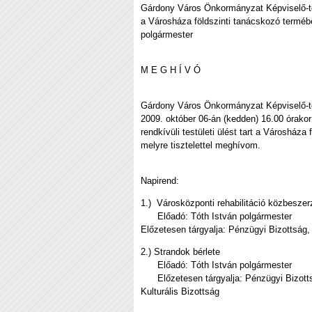
Gárdony Város Önkormányzat Képviselő-test
a Városháza földszinti tanácskozó termébe
polgármester
M E G H Í V Ó
Gárdony Város Önkormányzat Képviselő-t
2009. október 06-án (kedden) 16.00 órakor
rendkívüli testületi ülést tart a Városháza
melyre tisztelettel meghívom.
Napirend:
1.) Városközponti rehabilitáció közbesze
Előadó: Tóth István polgármester
Előzetesen tárgyalja: Pénzügyi Bizottság,
2.) Strandok bérlete
Előadó: Tóth István polgármester
Előzetesen tárgyalja: Pénzügyi Bizottság
Kulturális Bizottság