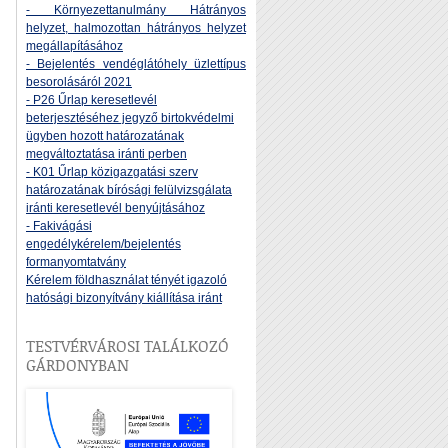
- Környezettanulmány Hátrányos
helyzet, halmozottan hátrányos helyzet
megállapításához
- Bejelentés vendéglátóhely üzlettípus
besorolásáról 2021
- P26 Űrlap keresetlevél
beterjesztéséhez jegyző birtokvédelmi
ügyben hozott határozatának
megváltoztatása iránti perben
- K01 Űrlap közigazgatási szerv
határozatának bírósági felülvizsgálata
iránti keresetlevél benyújtásához
- Fakivágási
engedélykérelem/bejelentés
formanyomtatvány
Kérelem földhasználat tényét igazoló
hatósági bizonyítvány kiállítása iránt
TESTVÉRVÁROSI TALÁLKOZÓ
GÁRDONYBAN