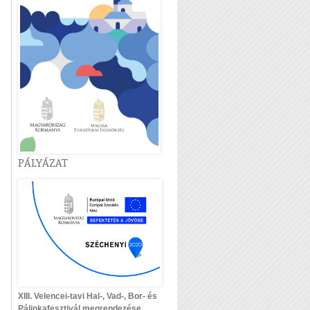
PÁLYÁZAT
XIII. Velencei-tavi Hal-, Vad-, Bor- és
Pálinkafesztivál megrendezése