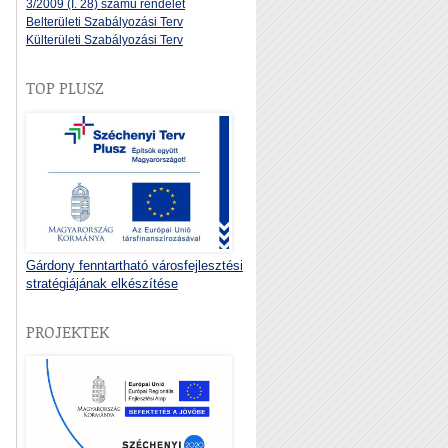
3/2009 (I. 28) számú rendelet
Belterületi Szabályozási Terv
Külterületi Szabályozási Terv
TOP PLUSZ
Gárdony fenntartható városfejlesztési
stratégiájának elkészítése
PROJEKTEK