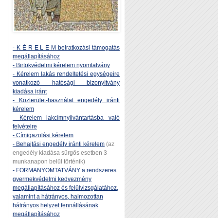
- K É R E L E M beiratkozási támogatás
megállapításához
- Birtokvédelmi kérelem nyomtatvány
- Kérelem lakás rendeltetési egységeire
vonatkozó hatósági bizonyítvány
kiadása iránt
- Közterület-használat engedély iránti
kérelem
- Kérelem lakcímnyilvántartásba való
felvételre
- Címigazolási kérelem
- Behajtási engedély iránti kérelem
(az
engedély kiadása sürgős esetben 3
munkanapon belül történik)
- FORMANYOMTATVÁNY a rendszeres
gyermekvédelmi kedvezmény
megállapításához és felülvizsgálatához,
valamint a hátrányos, halmozottan
hátrányos helyzet fennállásának
megállapításához