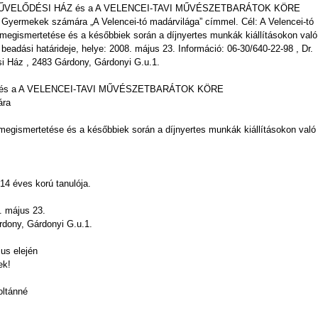
ŰVELŐDÉSI HÁZ és a A VELENCEI-TAVI MŰVÉSZETBARÁTOK KÖRE
rmekek számára „A Velencei-tó madárvilága” címmel. Cél: A Velencei-tó
 megismertetése és a későbbiek során a díjnyertes munkák kiállításokon való
beadási határideje, helye: 2008. május 23. Információ: 06-30/640-22-98 , Dr.
i Ház , 2483 Gárdony, Gárdonyi G.u.1.
és a A VELENCEI-TAVI MŰVÉSZETBARÁTOK KÖRE
ára
 megismertetése és a későbbiek során a díjnyertes munkák kiállításokon való
14 éves korú tanulója.
 2008. május 23.
dony, Gárdonyi G.u.1.
us elején
ek!
oltánné