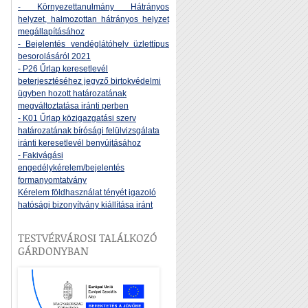
- Környezettanulmány Hátrányos
helyzet, halmozottan hátrányos helyzet
megállapításához
- Bejelentés vendéglátóhely üzlettípus
besorolásáról 2021
- P26 Űrlap keresetlevél
beterjesztéséhez jegyző birtokvédelmi
ügyben hozott határozatának
megváltoztatása iránti perben
- K01 Űrlap közigazgatási szerv
határozatának bírósági felülvizsgálata
iránti keresetlevél benyújtásához
- Fakivágási
engedélykérelem/bejelentés
formanyomtatvány
Kérelem földhasználat tényét igazoló
hatósági bizonyítvány kiállítása iránt
TESTVÉRVÁROSI TALÁLKOZÓ
GÁRDONYBAN