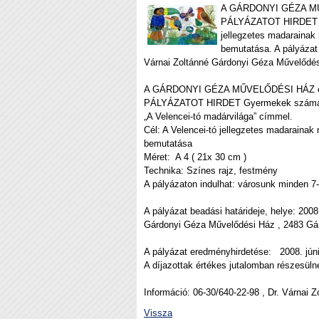
A GÁRDONYI GÉZA M
PÁLYÁZATOT HIRDET Gye
jellegzetes madarainak
bemutatása. A pályázat 
Várnai Zoltánné Gárdonyi Géza Művelődés
A GÁRDONYI GÉZA MŰVELŐDÉSI HÁZ 
PÁLYÁZATOT HIRDET Gyermekek szám
„A Velencei-tó madárvilága” címmel.
Cél: A Velencei-tó jellegzetes madarainak
bemutatása
Méret: A 4 ( 21x 30 cm )
Technika: Színes rajz, festmény
A pályázaton indulhat: városunk minden 7-
A pályázat beadási határideje, helye:
Gárdonyi Géza Művelődési Ház , 2483 Gár
A pályázat eredményhirdetése: 2008. júni
A díjazottak értékes jutalomban részesüln
Információ: 06-30/640-22-98 , Dr. Várnai Z
Vissza