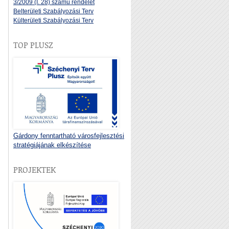
3/2009 (I. 28) számú rendelet
Belterületi Szabályozási Terv
Külterületi Szabályozási Terv
TOP PLUSZ
Gárdony fenntartható városfejlesztési
stratégiájának elkészítése
PROJEKTEK