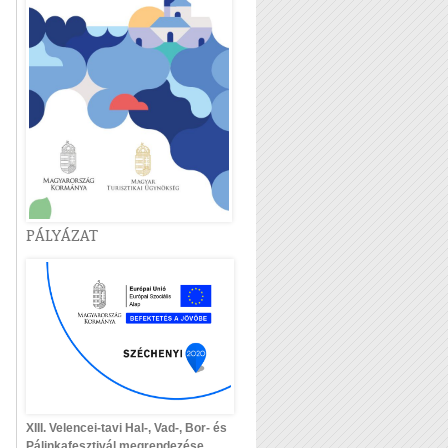
PÁLYÁZAT
XIII. Velencei-tavi Hal-, Vad-, Bor- és
Pálinkafesztivál megrendezése