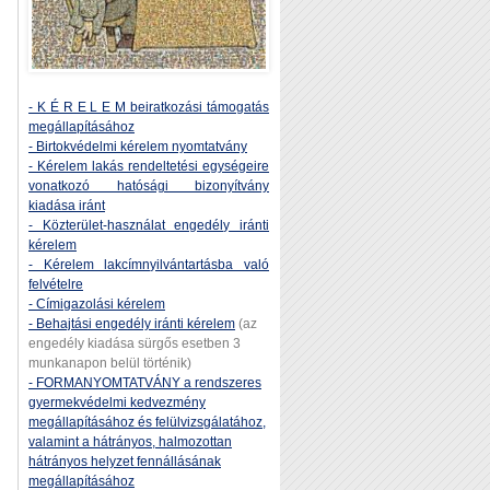
- K É R E L E M beiratkozási támogatás
megállapításához
- Birtokvédelmi kérelem nyomtatvány
- Kérelem lakás rendeltetési egységeire
vonatkozó hatósági bizonyítvány
kiadása iránt
- Közterület-használat engedély iránti
kérelem
- Kérelem lakcímnyilvántartásba való
felvételre
- Címigazolási kérelem
- Behajtási engedély iránti kérelem
(az
engedély kiadása sürgős esetben 3
munkanapon belül történik)
- FORMANYOMTATVÁNY a rendszeres
gyermekvédelmi kedvezmény
megállapításához és felülvizsgálatához,
valamint a hátrányos, halmozottan
hátrányos helyzet fennállásának
megállapításához