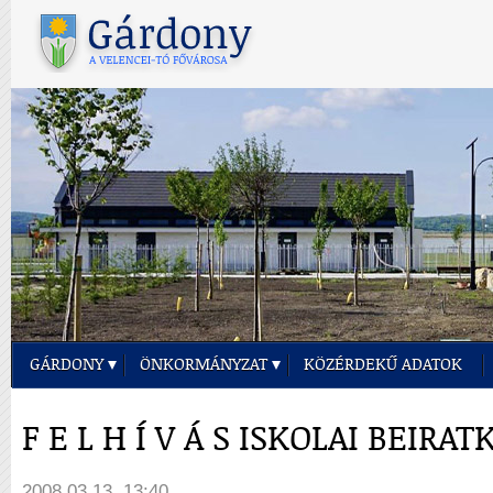
GÁRDONY
ÖNKORMÁNYZAT
KÖZÉRDEKŰ ADATOK
F E L H Í V Á S ISKOLAI BEIRA
2008.03.13. 13:40