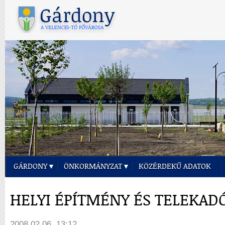
GÁRDONY
ÖNKORMÁNYZAT
KÖZÉRDEKŰ ADATOK
HELYI ÉPÍTMÉNY ÉS TELEKAD
2008.02.06. 13:12