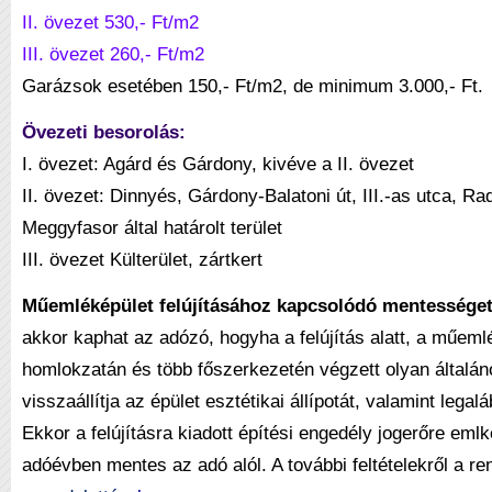
II. övezet 530,- Ft/m2
III. övezet 260,- Ft/m2
Garázsok esetében 150,- Ft/m2, de minimum 3.000,- Ft.
Övezeti besorolás:
I. övezet: Agárd és Gárdony, kivéve a II. övezet
II. övezet: Dinnyés, Gárdony-Balatoni út, III.-as utca,
Rad
Meggyfasor által határolt terület
III. övezet Külterület, zártkert
Műemléképület felújításához kapcsolódó mentességet
akkor kaphat az adózó, hogyha a felújítás alatt, a műemlé
homlokzatán és több főszerkezetén végzett olyan általáno
visszaállítja az épület esztétikai állípotát, valamint legal
Ekkor a felújításra kiadott építési engedély jogerőre em
adóévben mentes az adó alól. A további feltételekről a re