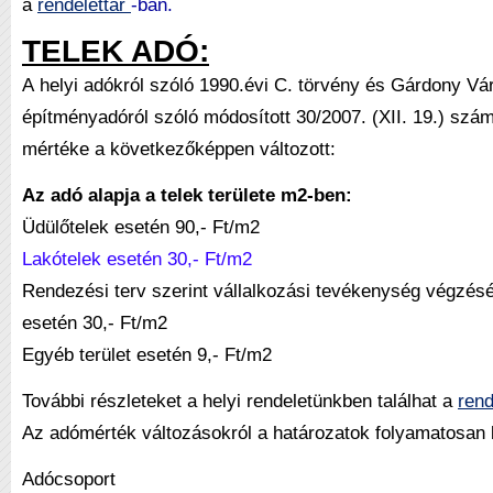
a
rendelettár
-ban.
TELEK ADÓ:
A
helyi adókról szóló 1990.évi C. törvény
és Gárdony Vár
építményadóról szóló módosított 30/2007. (XII. 19.) szám
mértéke a következőképpen változott:
Az adó alapja a telek területe m2-ben:
Üdülőtelek esetén 90,- Ft/m2
Lakótelek esetén 30,- Ft/m2
Rendezési terv szerint vállalkozási tevékenység végzés
esetén 30,- Ft/m2
Egyéb terület esetén 9,- Ft/m2
További részleteket a helyi rendeletünkben találhat a
rend
Az adómérték változásokról a határozatok folyamatosan 
Adócsoport