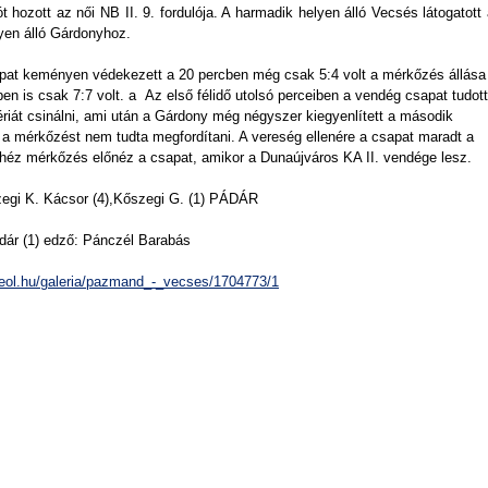
t hozott az női NB II. 9. fordulója. A harmadik helyen álló Vecsés látogatott
yen álló Gárdonyhoz.
at keményen védekezett a 20 percben még csak 5:4 volt a mérkőzés állása
en is csak 7:7 volt. a Az első félidő utolsó perceiben a vendég csapat tudott
ériát csinálni, ami után a Gárdony még négyszer kiegyenlített a második
e a mérkőzést nem tudta megfordítani. A vereség ellenére a csapat maradt a
héz mérkőzés előnéz a csapat, amikor a Dunaújváros KA II. vendége lesz.
egi K. Kácsor (4),Kőszegi G. (1) PÁDÁR
Madár (1) edző: Pánczél Barabás
/feol.hu/galeria/pazmand_-_vecses/1704773/1