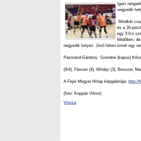
Igazi rangadó
negyedik hel
Mindkét csap
és a 26-percb
egy 3:0-s sz
félidőben, d
negyedik helyen. Jövő héten ismét egy ne
Pázmánd-Gárdony: Szendrei (kapus) Kősz
(9/4), Flesser (4), Mihályi (3), Besszer, 
A Fejér Megyei Hírlap képgalériája:
http:/
(foto: Koppán Viktor)
Vissza