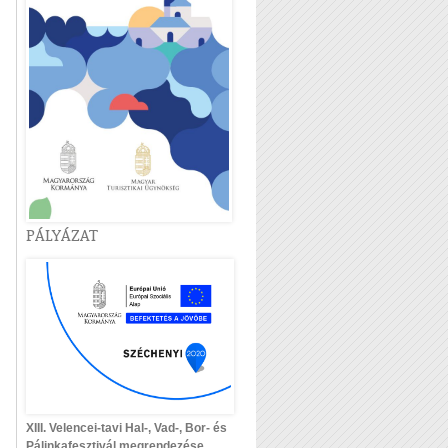
PÁLYÁZAT
XIII. Velencei-tavi Hal-, Vad-, Bor- és
Pálinkafesztivál megrendezése