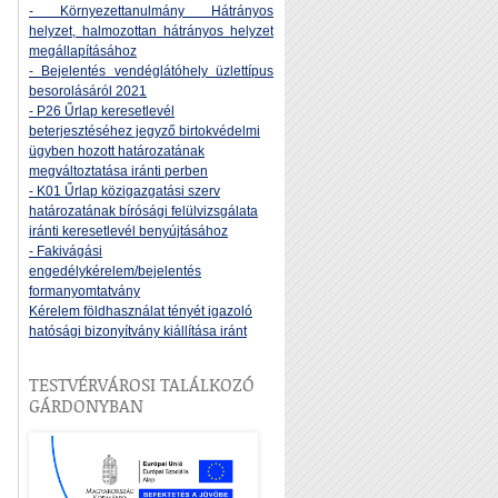
- Környezettanulmány Hátrányos
helyzet, halmozottan hátrányos helyzet
megállapításához
- Bejelentés vendéglátóhely üzlettípus
besorolásáról 2021
- P26 Űrlap keresetlevél
beterjesztéséhez jegyző birtokvédelmi
ügyben hozott határozatának
megváltoztatása iránti perben
- K01 Űrlap közigazgatási szerv
határozatának bírósági felülvizsgálata
iránti keresetlevél benyújtásához
- Fakivágási
engedélykérelem/bejelentés
formanyomtatvány
Kérelem földhasználat tényét igazoló
hatósági bizonyítvány kiállítása iránt
TESTVÉRVÁROSI TALÁLKOZÓ
GÁRDONYBAN