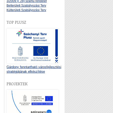
3/2009 (I. 28) számú rendelet
Belterületi Szabályozási Terv
Külterületi Szabályozási Terv
TOP PLUSZ
Gárdony fenntartható városfejlesztési
stratégiájának elkészítése
PROJEKTEK