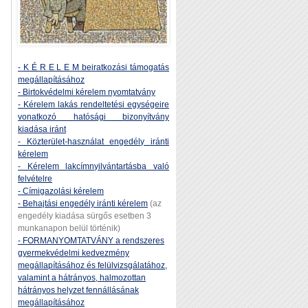
- K É R E L E M beiratkozási támogatás
megállapításához
- Birtokvédelmi kérelem nyomtatvány
- Kérelem lakás rendeltetési egységeire
vonatkozó hatósági bizonyítvány
kiadása iránt
- Közterület-használat engedély iránti
kérelem
- Kérelem lakcímnyilvántartásba való
felvételre
- Címigazolási kérelem
- Behajtási engedély iránti kérelem
(az
engedély kiadása sürgős esetben 3
munkanapon belül történik)
- FORMANYOMTATVÁNY a rendszeres
gyermekvédelmi kedvezmény
megállapításához és felülvizsgálatához,
valamint a hátrányos, halmozottan
hátrányos helyzet fennállásának
megállapításához