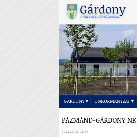
GÁRDONY
ÖNKORMÁNYZAT
PÁZMÁND-GÁRDONY NKSE 
2013.12.02. 15:57