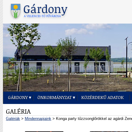
GÁRDONY
ÖNKORMÁNYZAT
KÖZÉRDEKŰ ADATOK
GALÉRIA
Galériák
>
Mindennapjaink
> Konga party tűzzsonglőrökkel az agárdi Zen