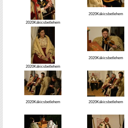
2020Kákicsbetlehem
2020Kákicsbetlehem
2020Kákicsbetlehem
2020Kákicsbetlehem
2020Kákicsbetlehem
2020Kákicsbetlehem