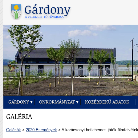
GÁRDONY
ÖNKORMÁNYZAT
KÖZÉRDEKŰ ADATOK
GALÉRIA
Galériák
>
2020 Események
> A karácsonyi betlehemes játék filmfelvét