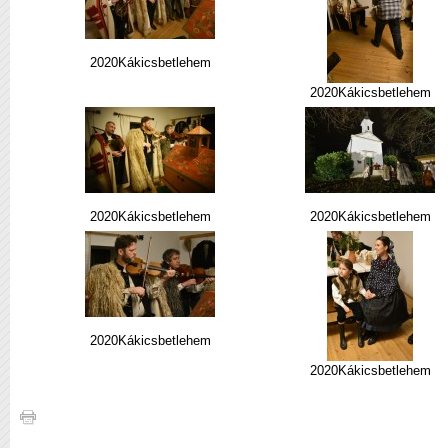
2020Kákicsbetlehem
2020Kákicsbetlehem
2020Kákicsbetlehem
2020Kákicsbetlehem
2020Kákicsbetlehem
2020Kákicsbetlehem