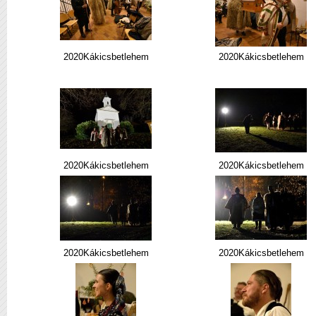
2020Kákicsbetlehem
2020Kákicsbetlehem
2020Kákicsbetlehem
2020Kákicsbetlehem
2020Kákicsbetlehem
2020Kákicsbetlehem