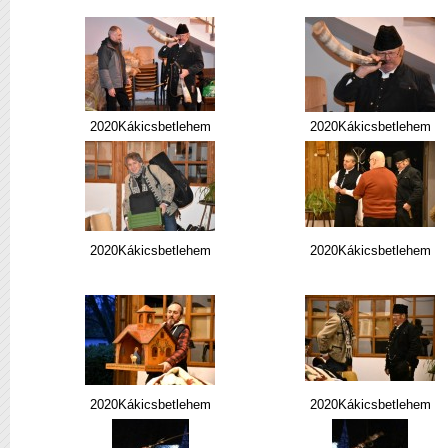
2020Kákicsbetlehem
2020Kákicsbetlehem
2020Kákicsbetlehem
2020Kákicsbetlehem
2020Kákicsbetlehem
2020Kákicsbetlehem