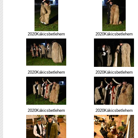
2020Kákicsbetlehem
2020Kákicsbetlehem
2020Kákicsbetlehem
2020Kákicsbetlehem
2020Kákicsbetlehem
2020Kákicsbetlehem