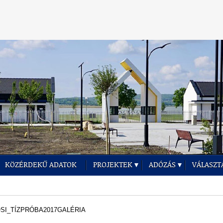
KÖZÉRDEKŰ ADATOK
PROJEKTEK
ADÓZÁS
VÁLASZT
SI_TÍZPRÓBA2017GALÉRIA