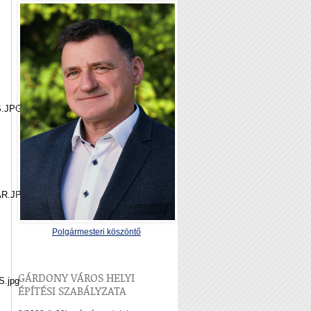
.JPG
AR.JPG
Polgármesteri köszöntő
GÁRDONY VÁROS HELYI
.jpg
ÉPÍTÉSI SZABÁLYZATA