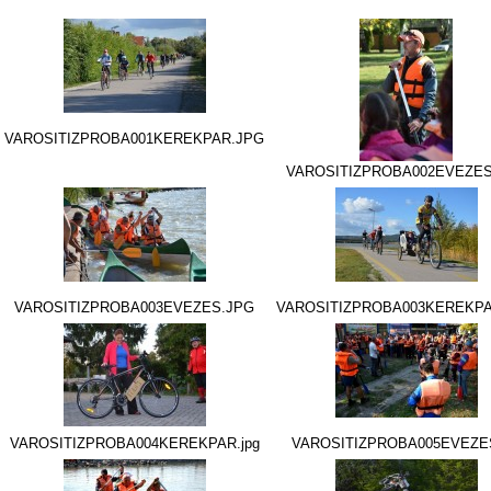
VAROSITIZPROBA001KEREKPAR.JPG
VAROSITIZPROBA002EVEZES
VAROSITIZPROBA003EVEZES.JPG
VAROSITIZPROBA003KEREKP
VAROSITIZPROBA004KEREKPAR.jpg
VAROSITIZPROBA005EVEZES