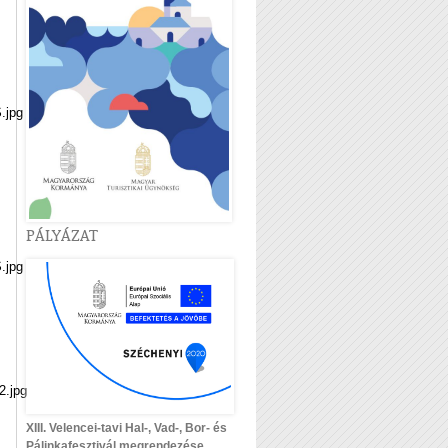
jpg
PÁLYÁZAT
jpg
.jpg
XIII. Velencei-tavi Hal-, Vad-, Bor- és
Pálinkafesztivál megrendezése