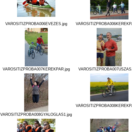
VAROSITIZPROBA006EVEZES.jpg
VAROSITIZPROBA006KEREKPA
VAROSITIZPROBA007KEREKPAR.jpg
VAROSITIZPROBA007USZAS
VAROSITIZPROBA008KEREKPA
VAROSITIZPROBA008GYALOGLAS1.jpg