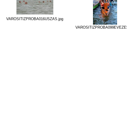
VAROSITIZPROBA016USZAS.jpg
VAROSITIZPROBA099EVEZES