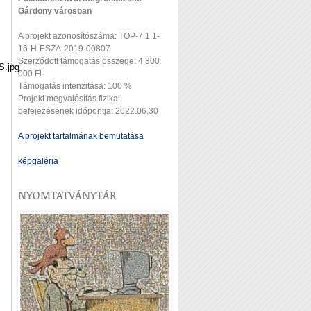
Gárdony városban
A projekt azonosítószáma: TOP-7.1.1-
16-H-ESZA-2019-00807
Szerződött támogatás összege: 4 300
.jpg
000 Ft
Támogatás intenzitása: 100 %
Projekt megvalósítás fizikai
befejezésének időpontja: 2022.06.30
A projekt tartalmának bemutatása
képgaléria
NYOMTATVÁNYTÁR