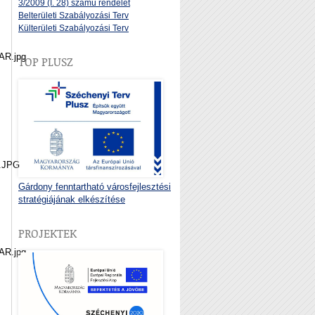
3/2009 (I. 28) számú rendelet
Belterületi Szabályozási Terv
Külterületi Szabályozási Terv
R.jpg
TOP PLUSZ
.JPG
Gárdony fenntartható városfejlesztési
stratégiájának elkészítése
PROJEKTEK
R.jpg