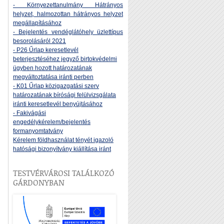
- Környezettanulmány Hátrányos
helyzet, halmozottan hátrányos helyzet
megállapításához
- Bejelentés vendéglátóhely üzlettípus
besorolásáról 2021
- P26 Űrlap keresetlevél
beterjesztéséhez jegyző birtokvédelmi
ügyben hozott határozatának
megváltoztatása iránti perben
- K01 Űrlap közigazgatási szerv
határozatának bírósági felülvizsgálata
iránti keresetlevél benyújtásához
- Fakivágási
engedélykérelem/bejelentés
formanyomtatvány
Kérelem földhasználat tényét igazoló
hatósági bizonyítvány kiállítása iránt
TESTVÉRVÁROSI TALÁLKOZÓ
GÁRDONYBAN