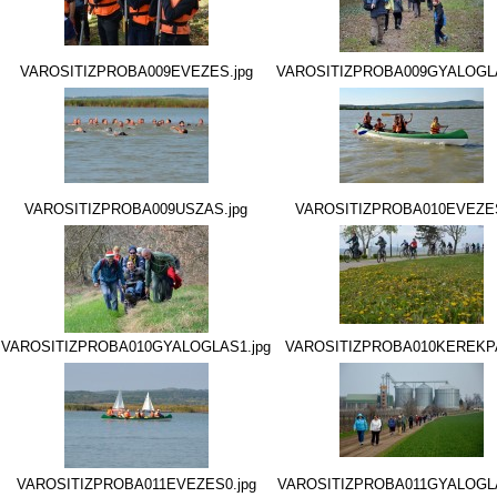
VAROSITIZPROBA009EVEZES.jpg
VAROSITIZPROBA009GYALOGLA
VAROSITIZPROBA009USZAS.jpg
VAROSITIZPROBA010EVEZES
VAROSITIZPROBA010GYALOGLAS1.jpg
VAROSITIZPROBA010KEREKPA
VAROSITIZPROBA011EVEZES0.jpg
VAROSITIZPROBA011GYALOGLA