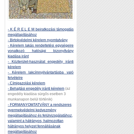
- K É R E L E M beiratkozási támogatás
megállapításához
- Birtokvédelmi kérelem nyomtatvány
- Kérelem lakás rendeltetési egységeire
vonatkozó hatósági bizonyítvány
kiadása iránt
- Közterület-használat engedély iránti
kérelem
- Kérelem lakcímnyilvántartásba való
felvételre
- Címigazolási kérelem
- Behajtási engedély iránti kérelem
(az
engedély kiadása sürgős esetben 3
munkanapon belül történik)
- FORMANYOMTATVÁNY a rendszeres
gyermekvédelmi kedvezmény
megállapításához és felülvizsgálatához,
valamint a hátrányos, halmozottan
hátrányos helyzet fennállásának
megállapításához