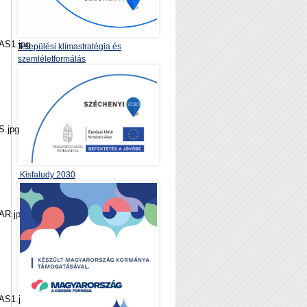
S1.jpg
Települési klímastratégia és
szemléletformálás
.jpg
Kisfaludy 2030
R.jpg
S1.jpg