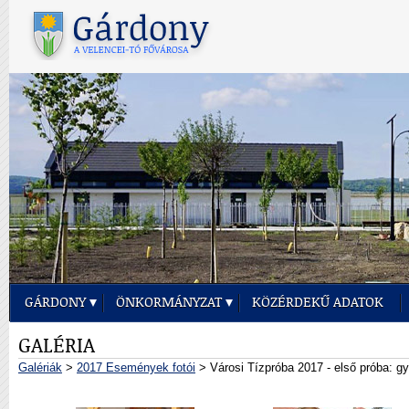
GÁRDONY
ÖNKORMÁNYZAT
KÖZÉRDEKŰ ADATOK
GALÉRIA
Galériák
>
2017 Események fotói
> Városi Tízpróba 2017 - első próba: gy