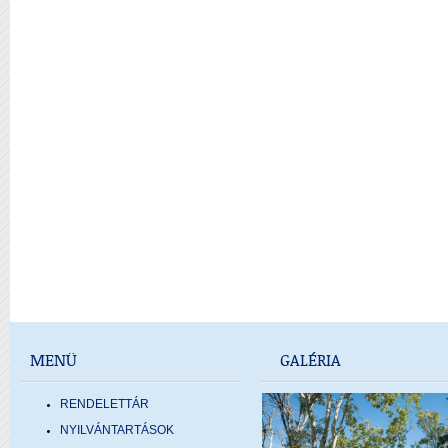
MENÜ
GALÉRIA
RENDELETTÁR
NYILVÁNTARTÁSOK