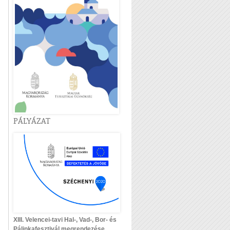
PÁLYÁZAT
XIII. Velencei-tavi Hal-, Vad-, Bor- és
Pálinkafesztivál megrendezése