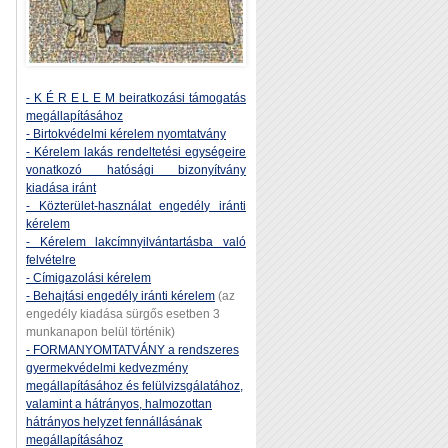
- K É R E L E M beiratkozási támogatás
megállapításához
- Birtokvédelmi kérelem nyomtatvány
- Kérelem lakás rendeltetési egységeire
vonatkozó hatósági bizonyítvány
kiadása iránt
- Közterület-használat engedély iránti
kérelem
- Kérelem lakcímnyilvántartásba való
felvételre
- Címigazolási kérelem
- Behajtási engedély iránti kérelem
(az
engedély kiadása sürgős esetben 3
munkanapon belül történik)
- FORMANYOMTATVÁNY a rendszeres
gyermekvédelmi kedvezmény
megállapításához és felülvizsgálatához,
valamint a hátrányos, halmozottan
hátrányos helyzet fennállásának
megállapításához