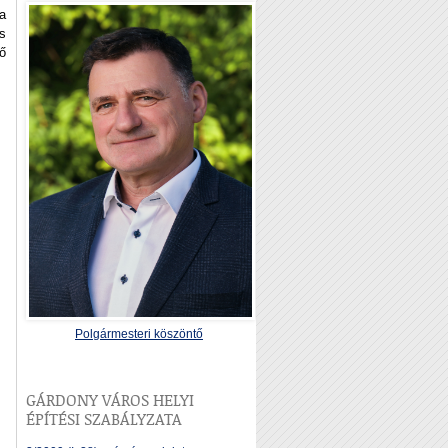
a
s
ő
Polgármesteri köszöntő
GÁRDONY VÁROS HELYI
ÉPÍTÉSI SZABÁLYZATA