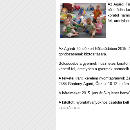
Az Agárdi Tü
bölcsődés ko
korától harm
fel, amelyben
Az Agárdi Tündérkert Bölcsődében 2015. é
gondozásának biztosítására.
Bölcsődébe a gyermek húszhetes korától h
vehető fel, amelyben a gyermek harmadik é
A felvétel iránti kérelem nyomtatványok Z
2484 Gárdony-Agárd, Ősz u. 10-12. szám 
A kérelmeket 2015. január 5-ig lehet benyú
A kitöltött nyomtatványokhoz csatolni kel
igazolásokat.