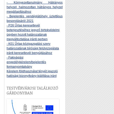
- Környezettanulmány Hátrányos
helyzet, halmozottan hátrányos helyzet
megállapításához
- Bejelentés vendéglátóhely üzlettípus
besorolásáról 2021
- P26 Űrlap keresetlevél
beterjesztéséhez jegyző birtokvédelmi
ügyben hozott határozatának
megváltoztatása iránti perben
- K01 Űrlap közigazgatási szerv
határozatának bírósági felülvizsgálata
iránti keresetlevél benyújtásához
- Fakivágási
engedélykérelem/bejelentés
formanyomtatvány
Kérelem földhasználat tényét igazoló
hatósági bizonyítvány kiállítása iránt
TESTVÉRVÁROSI TALÁLKOZÓ
GÁRDONYBAN