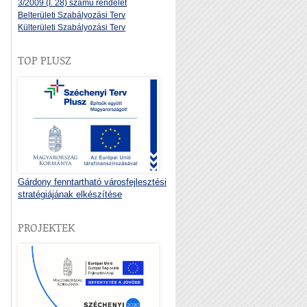
3/2009 (I. 28) számú rendelet
Belterületi Szabályozási Terv
Külterületi Szabályozási Terv
TOP PLUSZ
Gárdony fenntartható városfejlesztési
stratégiájának elkészítése
PROJEKTEK