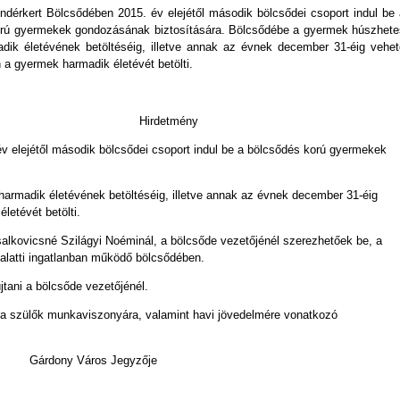
ndérkert Bölcsődében 2015. év elejétől második bölcsődei csoport indul be 
rú gyermekek gondozásának biztosítására. Bölcsődébe a gyermek húszhete
adik életévének betöltéséig, illetve annak az évnek december 31-éig vehet
 a gyermek harmadik életévét betölti.
Hirdetmény
v elejétől második bölcsődei csoport indul be a bölcsődés korú gyermekek
armadik életévének betöltéséig, illetve annak az évnek december 31-éig
letévét betölti.
salkovicsné Szilágyi Noéminál, a bölcsőde vezetőjénél szerezhetőek be, a
alatti ingatlanban működő bölcsődében.
jtani a bölcsőde vezetőjénél.
l a szülők munkaviszonyára, valamint havi jövedelmére vonatkozó
Gárdony Város Jegyzője