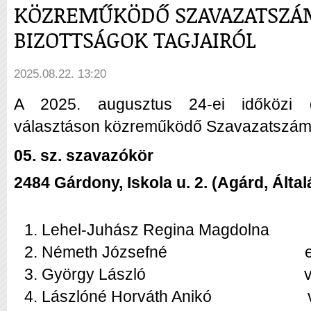
KÖZREMŰKÖDŐ SZAVAZATSZÁ
BIZOTTSÁGOK TAGJAIRÓL
2025.08.22. 13:20
A 2025. augusztus 24-ei időközi ö
választáson közreműködő Szavazatszámlál
05. sz. szavazókör
2484 Gárdony, Iskola u. 2. (Agárd, Által
Lehel-Juhász Regina Magdolna
Németh Józsefné
György László
v
Lászlóné Horváth Anikó
vá