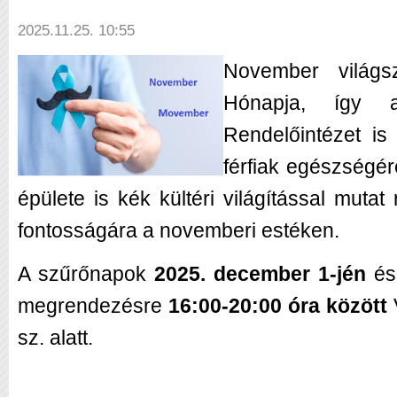
2025.11.25. 10:55
November világs
Hónapja, így a
Rendelőintézet is 
férfiak egészségér
épülete is kék kültéri világítással mutat 
fontosságára a novemberi estéken.
A szűrőnapok
2025. december 1-jén
é
megrendezésre
16:00-20:00 óra között
sz. alatt.