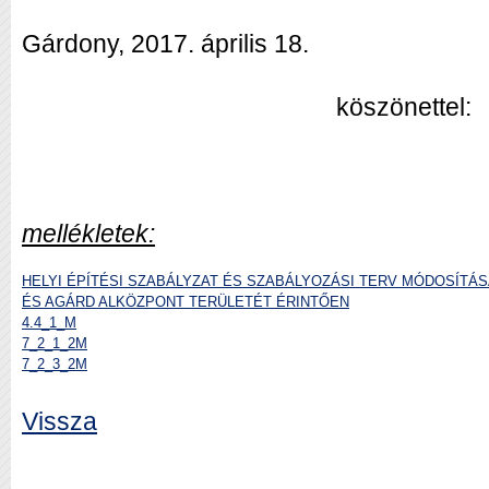
Gárdony, 2017. április 18.
köszönettel:
mellékletek:
HELYI ÉPÍTÉSI SZABÁLYZAT ÉS SZABÁLYOZÁSI TERV MÓDOSÍT
ÉS AGÁRD ALKÖZPONT TERÜLETÉT ÉRINTŐEN
4.4_1_M
7_2_1_2M
7_2_3_2M
Vissza