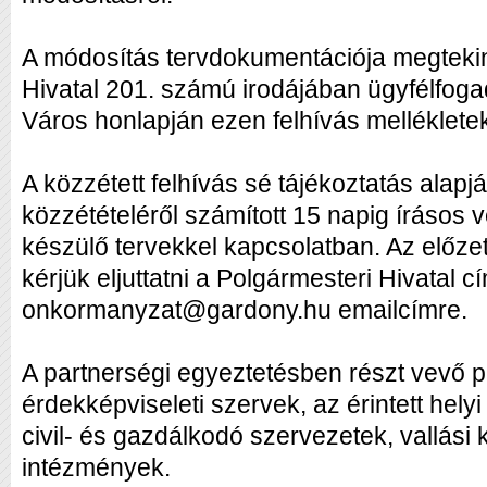
A módosítás tervdokumentációja megtekin
Hivatal 201. számú irodájában ügyfélfog
Város honlapján ezen felhívás melléklete
A közzétett felhívás sé tájékoztatás alapj
közzétételéről számított 15 napig írásos 
készülő tervekkel kapcsolatban. Az előz
kérjük eljuttatni a Polgármesteri Hivatal 
onkormanyzat@gardony.hu emailcímre.
A partnerségi egyeztetésben részt vevő p
érdekképviseleti szervek, az érintett hel
civil- és gazdálkodó szervezetek, vallás
intézmények.