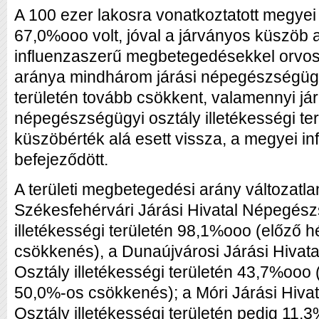
A 100 ezer lakosra vonatkoztatott megye
67,0%ooo volt, jóval a járványos küszöb 
influenzaszerű megbetegedésekkel orvos
aránya mindhárom járási népegészségügyi
területén tovább csökkent, valamennyi jár
népegészségügyi osztály illetékességi te
küszöbérték alá esett vissza, a megyei in
befejeződött.
A területi megbetegedési arány változatl
Székesfehérvári Járási Hivatal Népegész
illetékességi területén 98,1%ooo (előző 
csökkenés), a Dunaújvárosi Járási Hiva
Osztály illetékességi területén 43,7%ooo
50,0%-os csökkenés); a Móri Járási Hiv
Osztály illetékességi területén pedig 11,