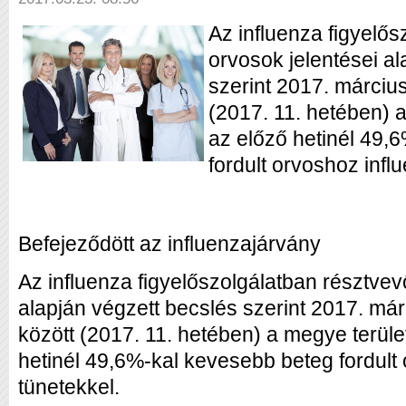
Az influenza figyelő
orvosok jelentései al
szerint 2017. március
(2017. 11. hetében) a
az előző hetinél 49,
fordult orvoshoz infl
Befejeződött az influenzajárvány
Az influenza figyelőszolgálatban résztvev
alapján végzett becslés szerint 2017. már
között (2017. 11. hetében) a megye terüle
hetinél 49,6%-kal kevesebb beteg fordult
tünetekkel.