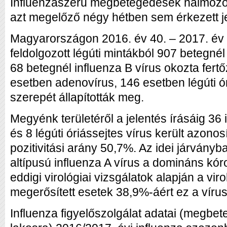
Influenzaszerű megbetegedések halmozód
azt megelőző négy hétben sem érkezett j
Magyarországon 2016. év 40. – 2017. év 1
feldolgozott légúti mintákból 907 betegnél
68 betegnél influenza B vírus okozta fer
esetben adenovírus, 146 esetben légúti ór
szerepét állapították meg.
Megyénk területéről a jelentés írásáig 36 
és 8 légúti óriássejtes vírus került azonos
pozitivitási arány 50,7%. Az idei járván
altípusú influenza A vírus a domináns k
eddigi virológiai vizsgálatok alapján a viro
megerősített esetek 38,9%-áért ez a vírus 
Influenza figyelőszolgálat adatai (megbe