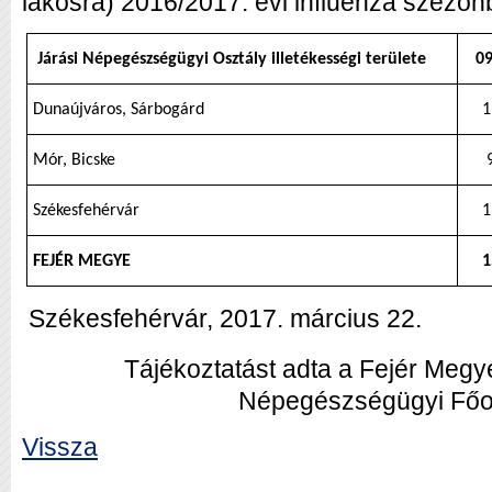
lakosra) 2016/2017. évi influenza szezo
Járási Népegészségügyi Osztály illetékességi területe
09
Dunaújváros, Sárbogárd
1
Mór, Bicske
Székesfehérvár
1
FEJÉR MEGYE
1
Székesfehérvár, 2017. március 22.
Tájékoztatást adta a
Fejér Megy
Népegészségügyi Főo
Vissza