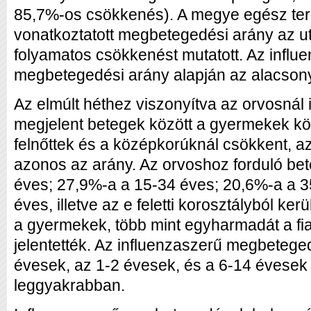
85,7%-os csökkenés). A megye egész terü
vonatkoztatott megbetegedési arány az u
folyamatos csökkenést mutatott. Az influe
megbetegedési arány alapján az alacson
Az elmúlt héthez viszonyítva az orvosnál 
megjelent betegek között a gyermekek köré
felnőttek és a középkorúknál csökkent, a
azonos az arány. Az orvoshoz forduló be
éves; 27,9%-a a 15-34 éves; 20,6%-a a 3
éves, illetve az e feletti korosztályból kerü
a gyermekek, több mint egyharmadát a fiat
jelentették. Az influenzaszerű megbetege
évesek, az 1-2 évesek, és a 6-14 évesek k
leggyakrabban.