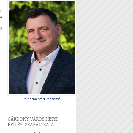
r
a
g
Polgármesteri köszöntő
GÁRDONY VÁROS HELYI
ÉPÍTÉSI SZABÁLYZATA