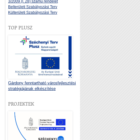
3/2009 (I. 28) számú rendelet
Belterületi Szabályozási Terv
Külterületi Szabályozási Terv
TOP PLUSZ
Gárdony fenntartható városfejlesztési
stratégiájának elkészítése
PROJEKTEK