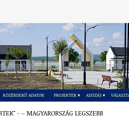
KÖZÉRDEKŰ ADATOK
PROJEKTEK
ADÓZÁS
VÁLASZT
RTEK" - – MAGYARORSZÁG LEGSZEBB