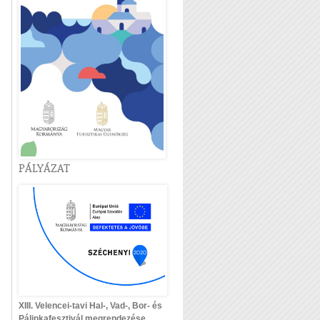
PÁLYÁZAT
XIII. Velencei-tavi Hal-, Vad-, Bor- és
Pálinkafesztivál megrendezése