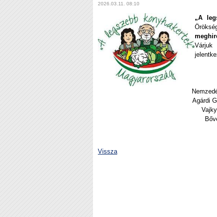
2026.03.11. 08:10
„A leg
Öröksé
meghir
Várjuk
jelentk
Nemzedék
Agárdi G
Vajky
Bőv
Vissza