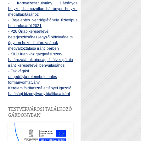
- Környezettanulmány Hátrányos
helyzet, halmozottan hátrányos helyzet
megállapításához
- Bejelentés vendéglátóhely üzlettípus
besorolásáról 2021
- P26 Űrlap keresetlevél
beterjesztéséhez jegyző birtokvédelmi
ügyben hozott határozatának
megváltoztatása iránti perben
- K01 Űrlap közigazgatási szerv
határozatának bírósági felülvizsgálata
iránti keresetlevél benyújtásához
- Fakivágási
engedélykérelem/bejelentés
formanyomtatvány
Kérelem földhasználat tényét igazoló
hatósági bizonyítvány kiállítása iránt
TESTVÉRVÁROSI TALÁLKOZÓ
GÁRDONYBAN