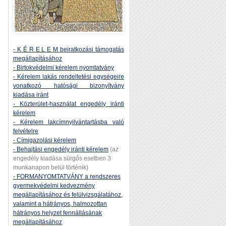
- K É R E L E M beiratkozási támogatás
megállapításához
- Birtokvédelmi kérelem nyomtatvány
- Kérelem lakás rendeltetési egységeire
vonatkozó hatósági bizonyítvány
kiadása iránt
- Közterület-használat engedély iránti
kérelem
- Kérelem lakcímnyilvántartásba való
felvételre
- Címigazolási kérelem
- Behajtási engedély iránti kérelem
(az
engedély kiadása sürgős esetben 3
munkanapon belül történik)
- FORMANYOMTATVÁNY a rendszeres
gyermekvédelmi kedvezmény
megállapításához és felülvizsgálatához,
valamint a hátrányos, halmozottan
hátrányos helyzet fennállásának
megállapításához