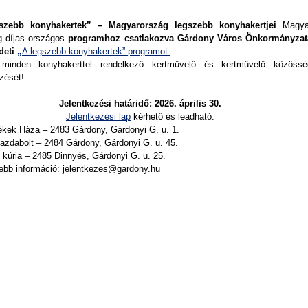
szebb konyhakertek” – Magyarország legszebb konyhakertjei
Magya
g díjas országos
programhoz csatlakozva
Gárdony Város Önkormányzat
deti
„
A legszebb konyhakertek” programot.
 minden konyhakerttel rendelkező kertművelő és kertművelő közössé
ezését!
Jelentkezési határidő: 2026. április 30.
Jelentkezési lap
kérhető és leadható:
ek Háza – 2483 Gárdony, Gárdonyi G. u. 1.
azdabolt – 2484 Gárdony, Gárdonyi G. u. 45.
 kúria – 2485 Dinnyés, Gárdonyi G. u. 25.
ebb információ: jelentkezes@gardony.hu