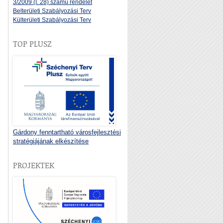
3/2009 (I. 28) számú rendelet
Belterületi Szabályozási Terv
Külterületi Szabályozási Terv
TOP PLUSZ
Gárdony fenntartható városfejlesztési
stratégiájának elkészítése
PROJEKTEK