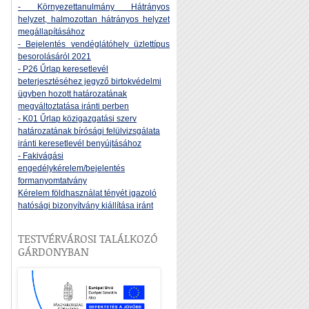
- Környezettanulmány Hátrányos
helyzet, halmozottan hátrányos helyzet
megállapításához
- Bejelentés vendéglátóhely üzlettípus
besorolásáról 2021
- P26 Űrlap keresetlevél
beterjesztéséhez jegyző birtokvédelmi
ügyben hozott határozatának
megváltoztatása iránti perben
- K01 Űrlap közigazgatási szerv
határozatának bírósági felülvizsgálata
iránti keresetlevél benyújtásához
- Fakivágási
engedélykérelem/bejelentés
formanyomtatvány
Kérelem földhasználat tényét igazoló
hatósági bizonyítvány kiállítása iránt
TESTVÉRVÁROSI TALÁLKOZÓ
GÁRDONYBAN