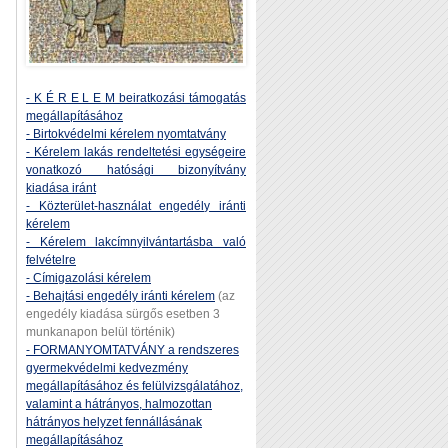
- K É R E L E M beiratkozási támogatás
megállapításához
- Birtokvédelmi kérelem nyomtatvány
- Kérelem lakás rendeltetési egységeire
vonatkozó hatósági bizonyítvány
kiadása iránt
- Közterület-használat engedély iránti
kérelem
- Kérelem lakcímnyilvántartásba való
felvételre
- Címigazolási kérelem
- Behajtási engedély iránti kérelem
(az
engedély kiadása sürgős esetben 3
munkanapon belül történik)
- FORMANYOMTATVÁNY a rendszeres
gyermekvédelmi kedvezmény
megállapításához és felülvizsgálatához,
valamint a hátrányos, halmozottan
hátrányos helyzet fennállásának
megállapításához