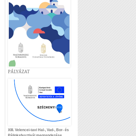
PÁLYÁZAT
XIII. Velencei-tavi Hal-, Vad-, Bor- és
Pálinkafesztivál megrendezése