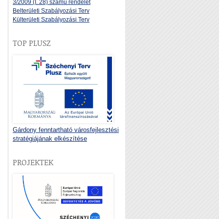
3/2009 (I. 28) számú rendelet
Belterületi Szabályozási Terv
Külterületi Szabályozási Terv
TOP PLUSZ
Gárdony fenntartható városfejlesztési
stratégiájának elkészítése
PROJEKTEK