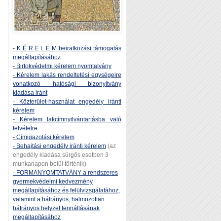
- K É R E L E M beiratkozási támogatás
megállapításához
- Birtokvédelmi kérelem nyomtatvány
- Kérelem lakás rendeltetési egységeire
vonatkozó hatósági bizonyítvány
kiadása iránt
- Közterület-használat engedély iránti
kérelem
- Kérelem lakcímnyilvántartásba való
felvételre
- Címigazolási kérelem
- Behajtási engedély iránti kérelem
(az
engedély kiadása sürgős esetben 3
munkanapon belül történik)
- FORMANYOMTATVÁNY a rendszeres
gyermekvédelmi kedvezmény
megállapításához és felülvizsgálatához,
valamint a hátrányos, halmozottan
hátrányos helyzet fennállásának
megállapításához