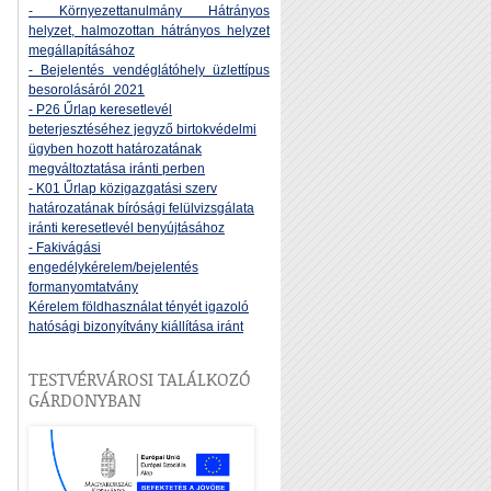
- Környezettanulmány Hátrányos
helyzet, halmozottan hátrányos helyzet
megállapításához
- Bejelentés vendéglátóhely üzlettípus
besorolásáról 2021
- P26 Űrlap keresetlevél
beterjesztéséhez jegyző birtokvédelmi
ügyben hozott határozatának
megváltoztatása iránti perben
- K01 Űrlap közigazgatási szerv
határozatának bírósági felülvizsgálata
iránti keresetlevél benyújtásához
- Fakivágási
engedélykérelem/bejelentés
formanyomtatvány
Kérelem földhasználat tényét igazoló
hatósági bizonyítvány kiállítása iránt
TESTVÉRVÁROSI TALÁLKOZÓ
GÁRDONYBAN