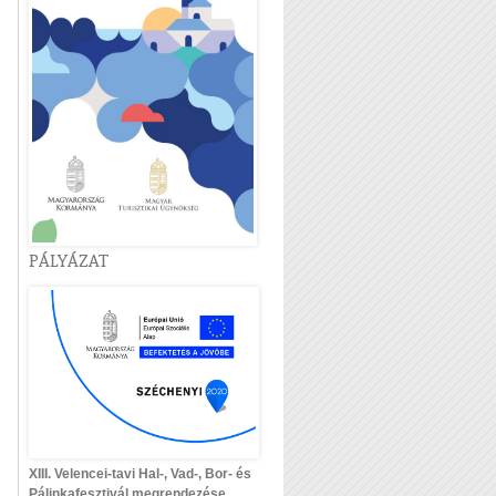
PÁLYÁZAT
XIII. Velencei-tavi Hal-, Vad-, Bor- és
Pálinkafesztivál megrendezése