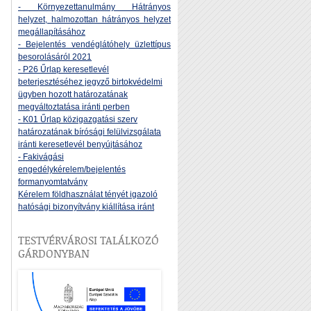
- Környezettanulmány Hátrányos
helyzet, halmozottan hátrányos helyzet
megállapításához
- Bejelentés vendéglátóhely üzlettípus
besorolásáról 2021
- P26 Űrlap keresetlevél
beterjesztéséhez jegyző birtokvédelmi
ügyben hozott határozatának
megváltoztatása iránti perben
- K01 Űrlap közigazgatási szerv
határozatának bírósági felülvizsgálata
iránti keresetlevél benyújtásához
- Fakivágási
engedélykérelem/bejelentés
formanyomtatvány
Kérelem földhasználat tényét igazoló
hatósági bizonyítvány kiállítása iránt
TESTVÉRVÁROSI TALÁLKOZÓ
GÁRDONYBAN