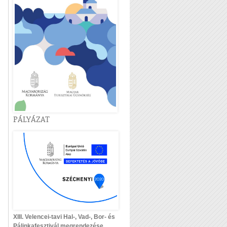
PÁLYÁZAT
XIII. Velencei-tavi Hal-, Vad-, Bor- és
Pálinkafesztivál megrendezése