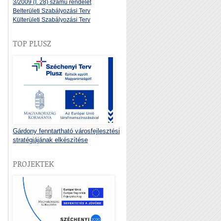
3/2009 (I. 28) számú rendelet
Belterületi Szabályozási Terv
Külterületi Szabályozási Terv
TOP PLUSZ
Gárdony fenntartható városfejlesztési
stratégiájának elkészítése
PROJEKTEK