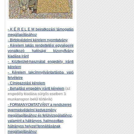
- K É R E L E M beiratkozási támogatás
megállapításához
- Birtokvédelmi kérelem nyomtatvány
- Kérelem lakás rendeltetési egységeire
vonatkozó hatósági bizonyítvány
kiadása iránt
- Közterület-használat engedély iránti
kérelem
- Kérelem lakcímnyilvántartásba való
felvételre
- Címigazolási kérelem
- Behajtási engedély iránti kérelem
(az
engedély kiadása sürgős esetben 3
munkanapon belül történik)
- FORMANYOMTATVÁNY a rendszeres
gyermekvédelmi kedvezmény
megállapításához és felülvizsgálatához,
valamint a hátrányos, halmozottan
hátrányos helyzet fennállásának
megállapításához