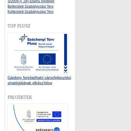
3/2009 (I. 28) számú rendelet
Belterületi Szabályozási Terv
Külterületi Szabályozási Terv
TOP PLUSZ
Gárdony fenntartható városfejlesztési
stratégiájának elkészítése
PROJEKTEK