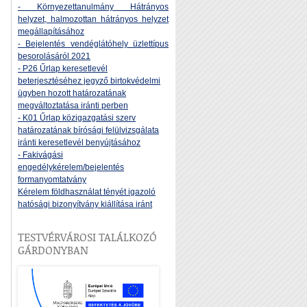
- Környezettanulmány Hátrányos
helyzet, halmozottan hátrányos helyzet
megállapításához
- Bejelentés vendéglátóhely üzlettípus
besorolásáról 2021
- P26 Űrlap keresetlevél
beterjesztéséhez jegyző birtokvédelmi
ügyben hozott határozatának
megváltoztatása iránti perben
- K01 Űrlap közigazgatási szerv
határozatának bírósági felülvizsgálata
iránti keresetlevél benyújtásához
- Fakivágási
engedélykérelem/bejelentés
formanyomtatvány
Kérelem földhasználat tényét igazoló
hatósági bizonyítvány kiállítása iránt
TESTVÉRVÁROSI TALÁLKOZÓ
GÁRDONYBAN