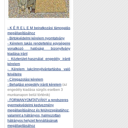
- K É R E L E M beiratkozási támogatás
megállapításához
- Birtokvédelmi kérelem nyomtatvány
- Kérelem lakás rendeltetési egységeire
vonatkozó hatósági bizonyítvány
kiadása iránt
- Közterület-használat engedély iránti
kérelem
- Kérelem lakcímnyilvántartásba való
felvételre
- Címigazolási kérelem
- Behajtási engedély iránti kérelem
(az
engedély kiadása sürgős esetben 3
munkanapon belül történik)
- FORMANYOMTATVÁNY a rendszeres
gyermekvédelmi kedvezmény
megállapításához és felülvizsgálatához,
valamint a hátrányos, halmozottan
hátrányos helyzet fennállásának
megállapításához