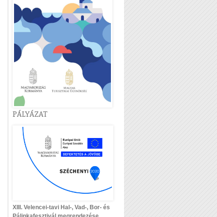
PÁLYÁZAT
XIII. Velencei-tavi Hal-, Vad-, Bor- és
Pálinkafesztivál megrendezése