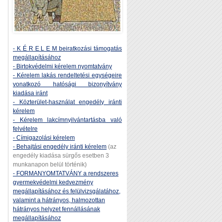
- K É R E L E M beiratkozási támogatás
megállapításához
- Birtokvédelmi kérelem nyomtatvány
- Kérelem lakás rendeltetési egységeire
vonatkozó hatósági bizonyítvány
kiadása iránt
- Közterület-használat engedély iránti
kérelem
- Kérelem lakcímnyilvántartásba való
felvételre
- Címigazolási kérelem
- Behajtási engedély iránti kérelem
(az
engedély kiadása sürgős esetben 3
munkanapon belül történik)
- FORMANYOMTATVÁNY a rendszeres
gyermekvédelmi kedvezmény
megállapításához és felülvizsgálatához,
valamint a hátrányos, halmozottan
hátrányos helyzet fennállásának
megállapításához