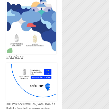
PÁLYÁZAT
XIII. Velencei-tavi Hal-, Vad-, Bor- és
Pálinkafesztivál megrendezése