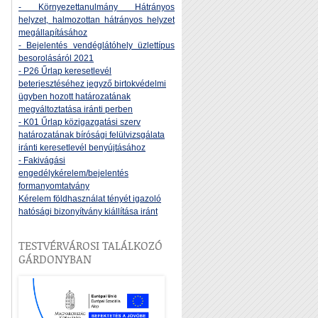
- Környezettanulmány Hátrányos
helyzet, halmozottan hátrányos helyzet
megállapításához
- Bejelentés vendéglátóhely üzlettípus
besorolásáról 2021
- P26 Űrlap keresetlevél
beterjesztéséhez jegyző birtokvédelmi
ügyben hozott határozatának
megváltoztatása iránti perben
- K01 Űrlap közigazgatási szerv
határozatának bírósági felülvizsgálata
iránti keresetlevél benyújtásához
- Fakivágási
engedélykérelem/bejelentés
formanyomtatvány
Kérelem földhasználat tényét igazoló
hatósági bizonyítvány kiállítása iránt
TESTVÉRVÁROSI TALÁLKOZÓ
GÁRDONYBAN