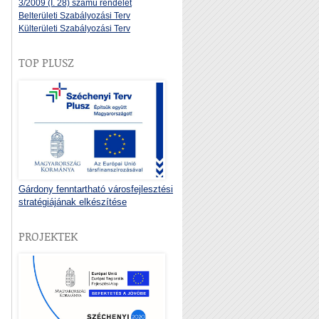
3/2009 (I. 28) számú rendelet
Belterületi Szabályozási Terv
Külterületi Szabályozási Terv
TOP PLUSZ
Gárdony fenntartható városfejlesztési
stratégiájának elkészítése
PROJEKTEK