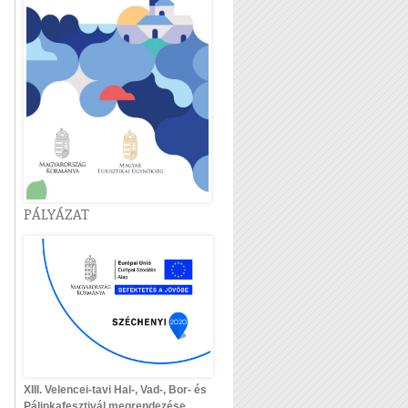
PÁLYÁZAT
XIII. Velencei-tavi Hal-, Vad-, Bor- és
Pálinkafesztivál megrendezése