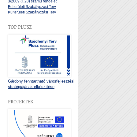
3/2009 (I. 28) számú rendelet
Belterületi Szabályozási Terv
Külterületi Szabályozási Terv
TOP PLUSZ
Gárdony fenntartható városfejlesztési
stratégiájának elkészítése
PROJEKTEK