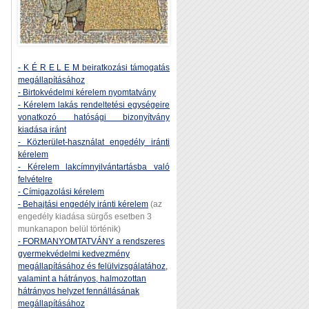
- K É R E L E M beiratkozási támogatás
megállapításához
- Birtokvédelmi kérelem nyomtatvány
- Kérelem lakás rendeltetési egységeire
vonatkozó hatósági bizonyítvány
kiadása iránt
- Közterület-használat engedély iránti
kérelem
- Kérelem lakcímnyilvántartásba való
felvételre
- Címigazolási kérelem
- Behajtási engedély iránti kérelem
(az
engedély kiadása sürgős esetben 3
munkanapon belül történik)
- FORMANYOMTATVÁNY a rendszeres
gyermekvédelmi kedvezmény
megállapításához és felülvizsgálatához,
valamint a hátrányos, halmozottan
hátrányos helyzet fennállásának
megállapításához