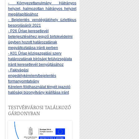
- Környezettanulmány Hátrányos
helyzet, halmozottan hátrányos helyzet
megállapításához
- Bejelentés vendéglátóhely üzlettípus
besorolásáról 2021
- P26 Űrlap keresetlevél
beterjesztéséhez jegyző birtokvédelmi
ügyben hozott határozatának
megváltoztatása iránti perben
- K01 Űrlap közigazgatási szerv
határozatának bírósági felülvizsgálata
iránti keresetlevél benyújtásához
- Fakivágási
engedélykérelem/bejelentés
formanyomtatvány
Kérelem földhasználat tényét igazoló
hatósági bizonyítvány kiállítása iránt
TESTVÉRVÁROSI TALÁLKOZÓ
GÁRDONYBAN