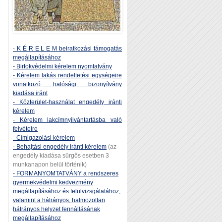
- K É R E L E M beiratkozási támogatás
megállapításához
- Birtokvédelmi kérelem nyomtatvány
- Kérelem lakás rendeltetési egységeire
vonatkozó hatósági bizonyítvány
kiadása iránt
- Közterület-használat engedély iránti
kérelem
- Kérelem lakcímnyilvántartásba való
felvételre
- Címigazolási kérelem
- Behajtási engedély iránti kérelem
(az
engedély kiadása sürgős esetben 3
munkanapon belül történik)
- FORMANYOMTATVÁNY a rendszeres
gyermekvédelmi kedvezmény
megállapításához és felülvizsgálatához,
valamint a hátrányos, halmozottan
hátrányos helyzet fennállásának
megállapításához