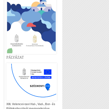
PÁLYÁZAT
XIII. Velencei-tavi Hal-, Vad-, Bor- és
Pálinkafesztivál megrendezése