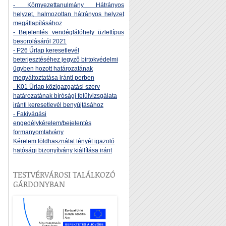
- Környezettanulmány Hátrányos
helyzet, halmozottan hátrányos helyzet
megállapításához
- Bejelentés vendéglátóhely üzlettípus
besorolásáról 2021
- P26 Űrlap keresetlevél
beterjesztéséhez jegyző birtokvédelmi
ügyben hozott határozatának
megváltoztatása iránti perben
- K01 Űrlap közigazgatási szerv
határozatának bírósági felülvizsgálata
iránti keresetlevél benyújtásához
- Fakivágási
engedélykérelem/bejelentés
formanyomtatvány
Kérelem földhasználat tényét igazoló
hatósági bizonyítvány kiállítása iránt
TESTVÉRVÁROSI TALÁLKOZÓ
GÁRDONYBAN