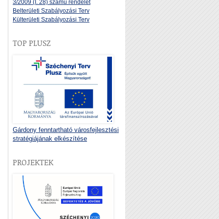
3/2009 (I. 28) számú rendelet
Belterületi Szabályozási Terv
Külterületi Szabályozási Terv
TOP PLUSZ
Gárdony fenntartható városfejlesztési
stratégiájának elkészítése
PROJEKTEK