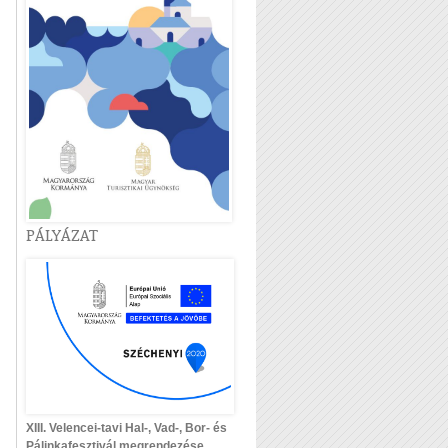
PÁLYÁZAT
XIII. Velencei-tavi Hal-, Vad-, Bor- és
Pálinkafesztivál megrendezése