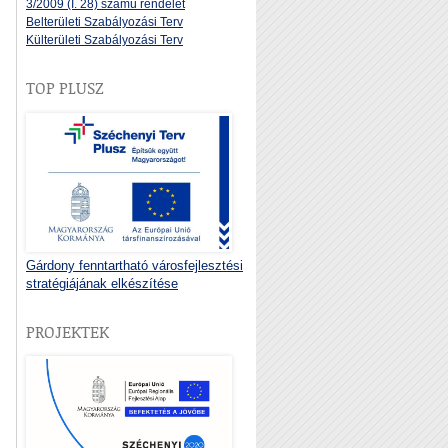
3/2009 (I. 28) számú rendelet
Belterületi Szabályozási Terv
Külterületi Szabályozási Terv
TOP PLUSZ
Gárdony fenntartható városfejlesztési
stratégiájának elkészítése
PROJEKTEK