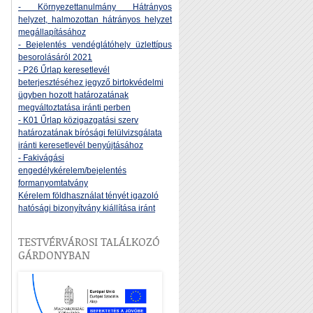
- Környezettanulmány Hátrányos
helyzet, halmozottan hátrányos helyzet
megállapításához
- Bejelentés vendéglátóhely üzlettípus
besorolásáról 2021
- P26 Űrlap keresetlevél
beterjesztéséhez jegyző birtokvédelmi
ügyben hozott határozatának
megváltoztatása iránti perben
- K01 Űrlap közigazgatási szerv
határozatának bírósági felülvizsgálata
iránti keresetlevél benyújtásához
- Fakivágási
engedélykérelem/bejelentés
formanyomtatvány
Kérelem földhasználat tényét igazoló
hatósági bizonyítvány kiállítása iránt
TESTVÉRVÁROSI TALÁLKOZÓ
GÁRDONYBAN