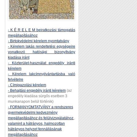
- K É R E L E M beiratkozási támogatás
megállapításához
- Birtokvédelmi kérelem nyomtatvány
- Kérelem lakás rendeltetési egységeire
vonatkozó hatósági bizonyítvány
kiadása iránt
- Közterület-használat engedély iránti
kérelem
- Kérelem lakcímnyilvántartásba való
felvételre
- Címigazolási kérelem
- Behajtási engedély iránti kérelem
(az
engedély kiadása sürgős esetben 3
munkanapon belül történik)
- FORMANYOMTATVÁNY a rendszeres
gyermekvédelmi kedvezmény
megállapításához és felülvizsgálatához,
valamint a hátrányos, halmozottan
hátrányos helyzet fennállásának
megállapításához