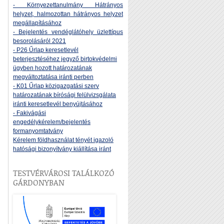
- Környezettanulmány Hátrányos
helyzet, halmozottan hátrányos helyzet
megállapításához
- Bejelentés vendéglátóhely üzlettípus
besorolásáról 2021
- P26 Űrlap keresetlevél
beterjesztéséhez jegyző birtokvédelmi
ügyben hozott határozatának
megváltoztatása iránti perben
- K01 Űrlap közigazgatási szerv
határozatának bírósági felülvizsgálata
iránti keresetlevél benyújtásához
- Fakivágási
engedélykérelem/bejelentés
formanyomtatvány
Kérelem földhasználat tényét igazoló
hatósági bizonyítvány kiállítása iránt
TESTVÉRVÁROSI TALÁLKOZÓ
GÁRDONYBAN