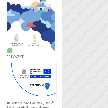
PÁLYÁZAT
XIII. Velencei-tavi Hal-, Vad-, Bor- és
Pálinkafesztivál megrendezése