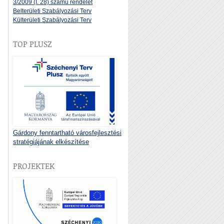
3/2009 (I. 28) számú rendelet
Belterületi Szabályozási Terv
Külterületi Szabályozási Terv
TOP PLUSZ
Gárdony fenntartható városfejlesztési
stratégiájának elkészítése
PROJEKTEK