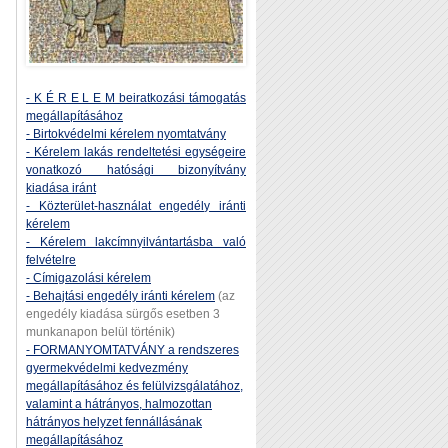
- K É R E L E M beiratkozási támogatás
megállapításához
- Birtokvédelmi kérelem nyomtatvány
- Kérelem lakás rendeltetési egységeire
vonatkozó hatósági bizonyítvány
kiadása iránt
- Közterület-használat engedély iránti
kérelem
- Kérelem lakcímnyilvántartásba való
felvételre
- Címigazolási kérelem
- Behajtási engedély iránti kérelem
(az
engedély kiadása sürgős esetben 3
munkanapon belül történik)
- FORMANYOMTATVÁNY a rendszeres
gyermekvédelmi kedvezmény
megállapításához és felülvizsgálatához,
valamint a hátrányos, halmozottan
hátrányos helyzet fennállásának
megállapításához