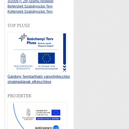
3/2009 (I. 28) számú rendelet
Belterületi Szabályozási Terv
Külterületi Szabályozási Terv
TOP PLUSZ
Gárdony fenntartható városfejlesztési
stratégiájának elkészítése
PROJEKTEK