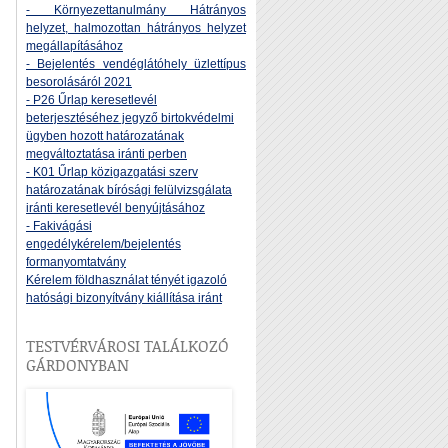
- Környezettanulmány Hátrányos
helyzet, halmozottan hátrányos helyzet
megállapításához
- Bejelentés vendéglátóhely üzlettípus
besorolásáról 2021
- P26 Űrlap keresetlevél
beterjesztéséhez jegyző birtokvédelmi
ügyben hozott határozatának
megváltoztatása iránti perben
- K01 Űrlap közigazgatási szerv
határozatának bírósági felülvizsgálata
iránti keresetlevél benyújtásához
- Fakivágási
engedélykérelem/bejelentés
formanyomtatvány
Kérelem földhasználat tényét igazoló
hatósági bizonyítvány kiállítása iránt
TESTVÉRVÁROSI TALÁLKOZÓ
GÁRDONYBAN