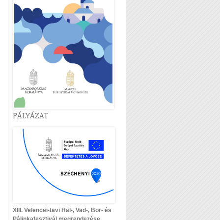
PÁLYÁZAT
XIII. Velencei-tavi Hal-, Vad-, Bor- és
Pálinkafesztivál megrendezése