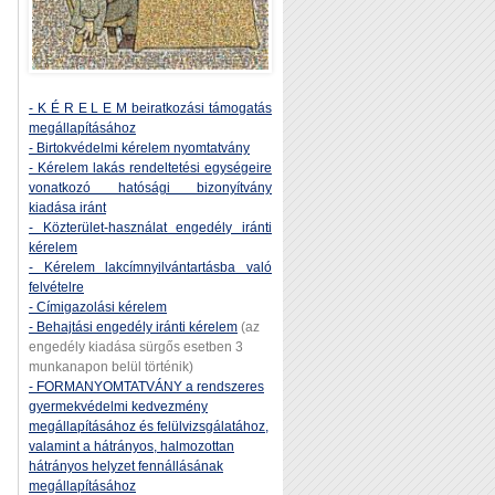
- K É R E L E M beiratkozási támogatás
megállapításához
- Birtokvédelmi kérelem nyomtatvány
- Kérelem lakás rendeltetési egységeire
vonatkozó hatósági bizonyítvány
kiadása iránt
- Közterület-használat engedély iránti
kérelem
- Kérelem lakcímnyilvántartásba való
felvételre
- Címigazolási kérelem
- Behajtási engedély iránti kérelem
(az
engedély kiadása sürgős esetben 3
munkanapon belül történik)
- FORMANYOMTATVÁNY a rendszeres
gyermekvédelmi kedvezmény
megállapításához és felülvizsgálatához,
valamint a hátrányos, halmozottan
hátrányos helyzet fennállásának
megállapításához