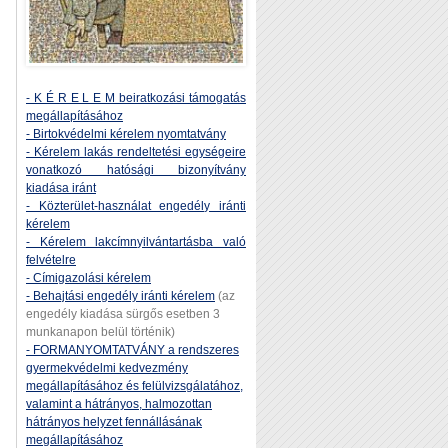
- K É R E L E M beiratkozási támogatás
megállapításához
- Birtokvédelmi kérelem nyomtatvány
- Kérelem lakás rendeltetési egységeire
vonatkozó hatósági bizonyítvány
kiadása iránt
- Közterület-használat engedély iránti
kérelem
- Kérelem lakcímnyilvántartásba való
felvételre
- Címigazolási kérelem
- Behajtási engedély iránti kérelem
(az
engedély kiadása sürgős esetben 3
munkanapon belül történik)
- FORMANYOMTATVÁNY a rendszeres
gyermekvédelmi kedvezmény
megállapításához és felülvizsgálatához,
valamint a hátrányos, halmozottan
hátrányos helyzet fennállásának
megállapításához