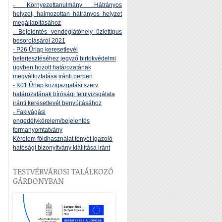
- Környezettanulmány Hátrányos
helyzet, halmozottan hátrányos helyzet
megállapításához
- Bejelentés vendéglátóhely üzlettípus
besorolásáról 2021
- P26 Űrlap keresetlevél
beterjesztéséhez jegyző birtokvédelmi
ügyben hozott határozatának
megváltoztatása iránti perben
- K01 Űrlap közigazgatási szerv
határozatának bírósági felülvizsgálata
iránti keresetlevél benyújtásához
- Fakivágási
engedélykérelem/bejelentés
formanyomtatvány
Kérelem földhasználat tényét igazoló
hatósági bizonyítvány kiállítása iránt
TESTVÉRVÁROSI TALÁLKOZÓ
GÁRDONYBAN