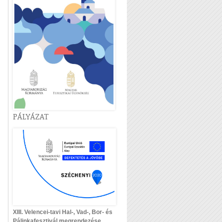
PÁLYÁZAT
XIII. Velencei-tavi Hal-, Vad-, Bor- és
Pálinkafesztivál megrendezése