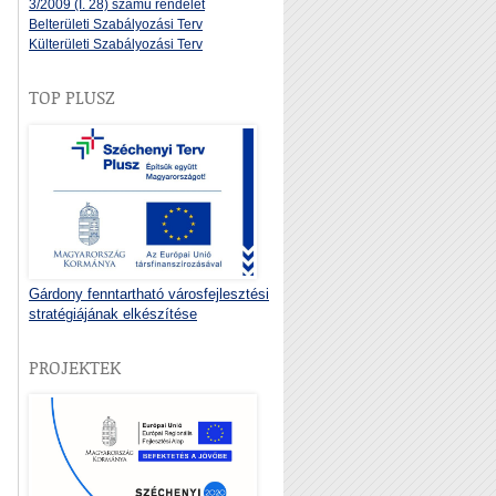
3/2009 (I. 28) számú rendelet
Belterületi Szabályozási Terv
Külterületi Szabályozási Terv
TOP PLUSZ
Gárdony fenntartható városfejlesztési
stratégiájának elkészítése
PROJEKTEK