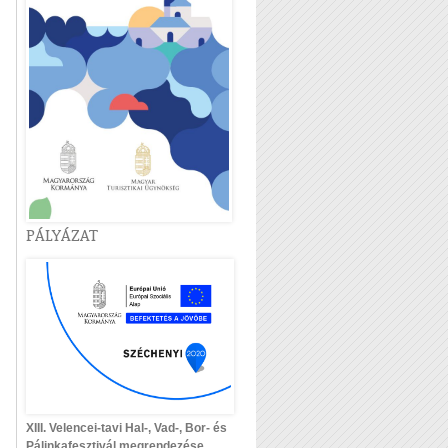
PÁLYÁZAT
XIII. Velencei-tavi Hal-, Vad-, Bor- és
Pálinkafesztivál megrendezése