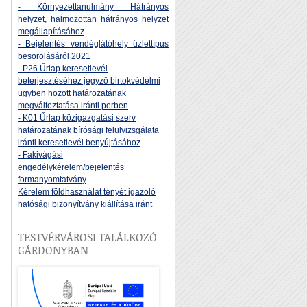
- Környezettanulmány Hátrányos
helyzet, halmozottan hátrányos helyzet
megállapításához
- Bejelentés vendéglátóhely üzlettípus
besorolásáról 2021
- P26 Űrlap keresetlevél
beterjesztéséhez jegyző birtokvédelmi
ügyben hozott határozatának
megváltoztatása iránti perben
- K01 Űrlap közigazgatási szerv
határozatának bírósági felülvizsgálata
iránti keresetlevél benyújtásához
- Fakivágási
engedélykérelem/bejelentés
formanyomtatvány
Kérelem földhasználat tényét igazoló
hatósági bizonyítvány kiállítása iránt
TESTVÉRVÁROSI TALÁLKOZÓ
GÁRDONYBAN