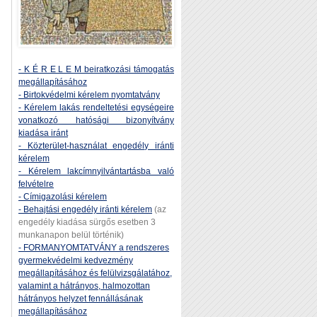
- K É R E L E M beiratkozási támogatás
megállapításához
- Birtokvédelmi kérelem nyomtatvány
- Kérelem lakás rendeltetési egységeire
vonatkozó hatósági bizonyítvány
kiadása iránt
- Közterület-használat engedély iránti
kérelem
- Kérelem lakcímnyilvántartásba való
felvételre
- Címigazolási kérelem
- Behajtási engedély iránti kérelem
(az
engedély kiadása sürgős esetben 3
munkanapon belül történik)
- FORMANYOMTATVÁNY a rendszeres
gyermekvédelmi kedvezmény
megállapításához és felülvizsgálatához,
valamint a hátrányos, halmozottan
hátrányos helyzet fennállásának
megállapításához