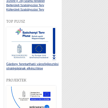
3/2009 (I. 28) számú rendelet
Belterületi Szabályozási Terv
Külterületi Szabályozási Terv
TOP PLUSZ
Gárdony fenntartható városfejlesztési
stratégiájának elkészítése
PROJEKTEK