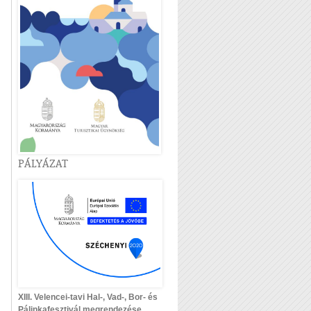
PÁLYÁZAT
XIII. Velencei-tavi Hal-, Vad-, Bor- és
Pálinkafesztivál megrendezése