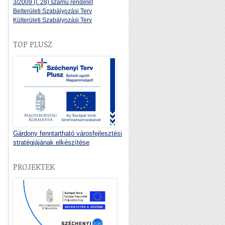
3/2009 (I. 28) számú rendelet
Belterületi Szabályozási Terv
Külterületi Szabályozási Terv
TOP PLUSZ
Gárdony fenntartható városfejlesztési
stratégiájának elkészítése
PROJEKTEK