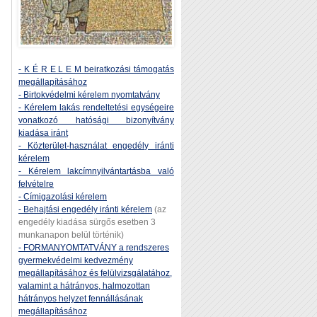
- K É R E L E M beiratkozási támogatás
megállapításához
- Birtokvédelmi kérelem nyomtatvány
- Kérelem lakás rendeltetési egységeire
vonatkozó hatósági bizonyítvány
kiadása iránt
- Közterület-használat engedély iránti
kérelem
- Kérelem lakcímnyilvántartásba való
felvételre
- Címigazolási kérelem
- Behajtási engedély iránti kérelem
(az
engedély kiadása sürgős esetben 3
munkanapon belül történik)
- FORMANYOMTATVÁNY a rendszeres
gyermekvédelmi kedvezmény
megállapításához és felülvizsgálatához,
valamint a hátrányos, halmozottan
hátrányos helyzet fennállásának
megállapításához