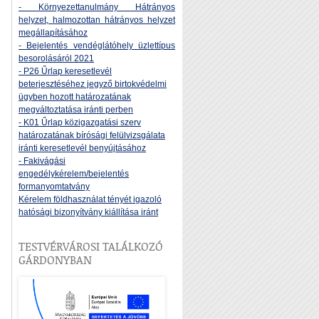
- Környezettanulmány Hátrányos
helyzet, halmozottan hátrányos helyzet
megállapításához
- Bejelentés vendéglátóhely üzlettípus
besorolásáról 2021
- P26 Űrlap keresetlevél
beterjesztéséhez jegyző birtokvédelmi
ügyben hozott határozatának
megváltoztatása iránti perben
- K01 Űrlap közigazgatási szerv
határozatának bírósági felülvizsgálata
iránti keresetlevél benyújtásához
- Fakivágási
engedélykérelem/bejelentés
formanyomtatvány
Kérelem földhasználat tényét igazoló
hatósági bizonyítvány kiállítása iránt
TESTVÉRVÁROSI TALÁLKOZÓ
GÁRDONYBAN