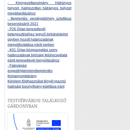
- Környezettanulmány Hátrányos
helyzet, halmozottan hátrányos helyzet
megállapításához
- Bejelentés vendéglátóhely üzlettípus
besorolásáról 2021
- P26 Űrlap keresetlevél
beterjesztéséhez jegyző birtokvédelmi
ügyben hozott határozatának
megváltoztatása iránti perben
- K01 Űrlap közigazgatási szerv
határozatának bírósági felülvizsgálata
iránti keresetlevél benyújtásához
- Fakivágási
engedélykérelem/bejelentés
formanyomtatvány
Kérelem földhasználat tényét igazoló
hatósági bizonyítvány kiállítása iránt
TESTVÉRVÁROSI TALÁLKOZÓ
GÁRDONYBAN