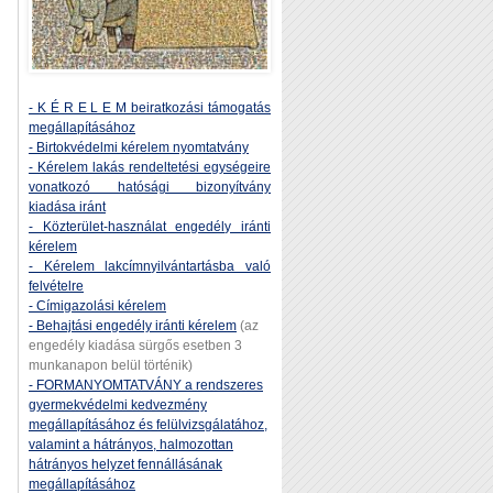
- K É R E L E M beiratkozási támogatás
megállapításához
- Birtokvédelmi kérelem nyomtatvány
- Kérelem lakás rendeltetési egységeire
vonatkozó hatósági bizonyítvány
kiadása iránt
- Közterület-használat engedély iránti
kérelem
- Kérelem lakcímnyilvántartásba való
felvételre
- Címigazolási kérelem
- Behajtási engedély iránti kérelem
(az
engedély kiadása sürgős esetben 3
munkanapon belül történik)
- FORMANYOMTATVÁNY a rendszeres
gyermekvédelmi kedvezmény
megállapításához és felülvizsgálatához,
valamint a hátrányos, halmozottan
hátrányos helyzet fennállásának
megállapításához