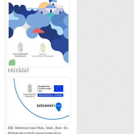
PÁLYÁZAT
XIII. Velencei-tavi Hal-, Vad-, Bor- és
Pálinkafesztivál megrendezése