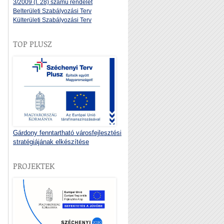
3/2009 (I. 28) számú rendelet
Belterületi Szabályozási Terv
Külterületi Szabályozási Terv
TOP PLUSZ
Gárdony fenntartható városfejlesztési
stratégiájának elkészítése
PROJEKTEK