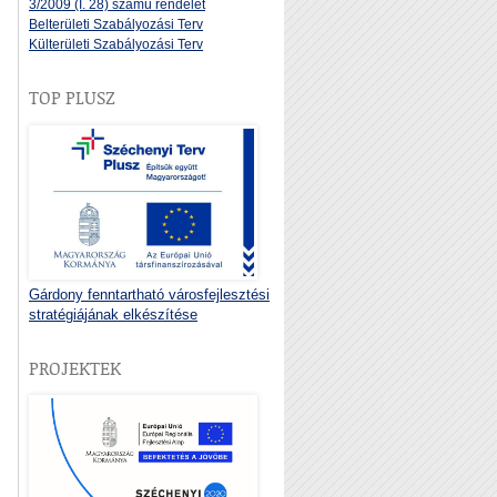
3/2009 (I. 28) számú rendelet
Belterületi Szabályozási Terv
Külterületi Szabályozási Terv
TOP PLUSZ
Gárdony fenntartható városfejlesztési
stratégiájának elkészítése
PROJEKTEK