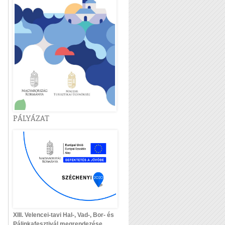
PÁLYÁZAT
XIII. Velencei-tavi Hal-, Vad-, Bor- és
Pálinkafesztivál megrendezése