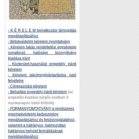
- K É R E L E M beiratkozási támogatás
megállapításához
- Birtokvédelmi kérelem nyomtatvány
- Kérelem lakás rendeltetési egységeire
vonatkozó hatósági bizonyítvány
kiadása iránt
- Közterület-használat engedély iránti
kérelem
- Kérelem lakcímnyilvántartásba való
felvételre
- Címigazolási kérelem
- Behajtási engedély iránti kérelem
(az
engedély kiadása sürgős esetben 3
munkanapon belül történik)
- FORMANYOMTATVÁNY a rendszeres
gyermekvédelmi kedvezmény
megállapításához és felülvizsgálatához,
valamint a hátrányos, halmozottan
hátrányos helyzet fennállásának
megállapításához