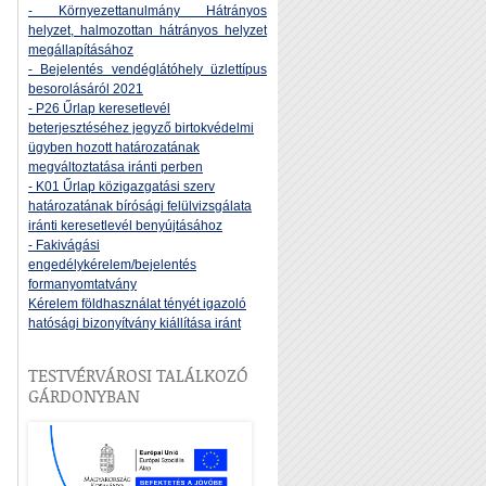
- Környezettanulmány Hátrányos
helyzet, halmozottan hátrányos helyzet
megállapításához
- Bejelentés vendéglátóhely üzlettípus
besorolásáról 2021
- P26 Űrlap keresetlevél
beterjesztéséhez jegyző birtokvédelmi
ügyben hozott határozatának
megváltoztatása iránti perben
- K01 Űrlap közigazgatási szerv
határozatának bírósági felülvizsgálata
iránti keresetlevél benyújtásához
- Fakivágási
engedélykérelem/bejelentés
formanyomtatvány
Kérelem földhasználat tényét igazoló
hatósági bizonyítvány kiállítása iránt
TESTVÉRVÁROSI TALÁLKOZÓ
GÁRDONYBAN