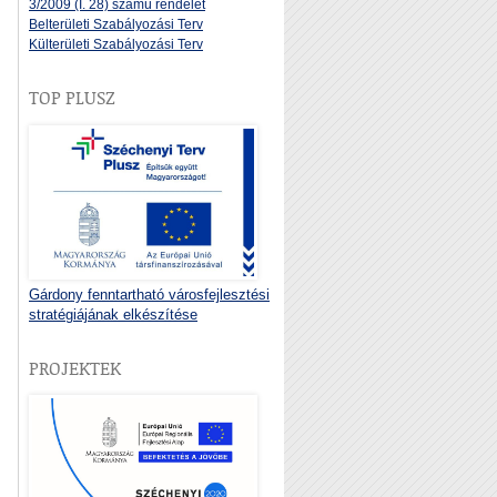
3/2009 (I. 28) számú rendelet
Belterületi Szabályozási Terv
Külterületi Szabályozási Terv
TOP PLUSZ
Gárdony fenntartható városfejlesztési
stratégiájának elkészítése
PROJEKTEK