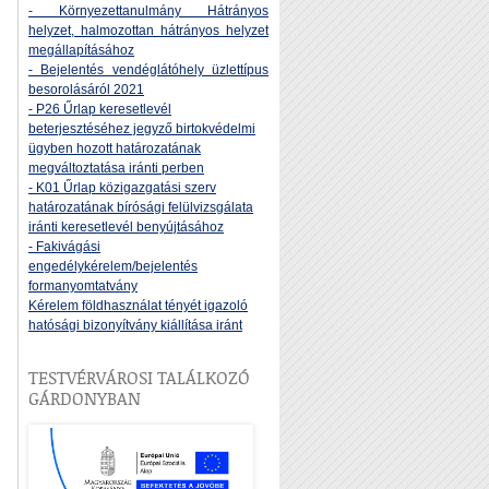
- Környezettanulmány Hátrányos
helyzet, halmozottan hátrányos helyzet
megállapításához
- Bejelentés vendéglátóhely üzlettípus
besorolásáról 2021
- P26 Űrlap keresetlevél
beterjesztéséhez jegyző birtokvédelmi
ügyben hozott határozatának
megváltoztatása iránti perben
- K01 Űrlap közigazgatási szerv
határozatának bírósági felülvizsgálata
iránti keresetlevél benyújtásához
- Fakivágási
engedélykérelem/bejelentés
formanyomtatvány
Kérelem földhasználat tényét igazoló
hatósági bizonyítvány kiállítása iránt
TESTVÉRVÁROSI TALÁLKOZÓ
GÁRDONYBAN