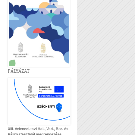
PÁLYÁZAT
XIII. Velencei-tavi Hal-, Vad-, Bor- és
Pálinkafesztivál megrendezése