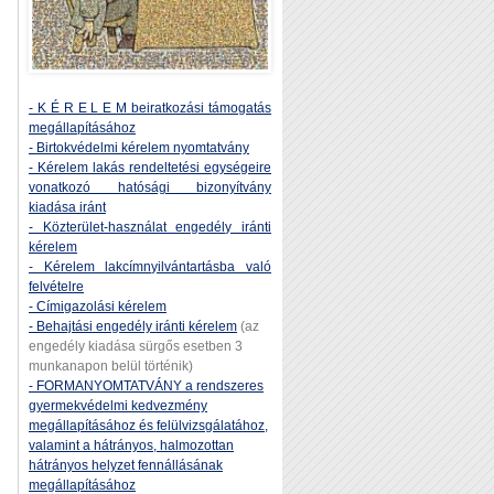
- K É R E L E M beiratkozási támogatás
megállapításához
- Birtokvédelmi kérelem nyomtatvány
- Kérelem lakás rendeltetési egységeire
vonatkozó hatósági bizonyítvány
kiadása iránt
- Közterület-használat engedély iránti
kérelem
- Kérelem lakcímnyilvántartásba való
felvételre
- Címigazolási kérelem
- Behajtási engedély iránti kérelem
(az
engedély kiadása sürgős esetben 3
munkanapon belül történik)
- FORMANYOMTATVÁNY a rendszeres
gyermekvédelmi kedvezmény
megállapításához és felülvizsgálatához,
valamint a hátrányos, halmozottan
hátrányos helyzet fennállásának
megállapításához