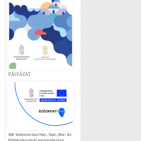
PÁLYÁZAT
XIII. Velencei-tavi Hal-, Vad-, Bor- és
Pálinkafesztivál megrendezése