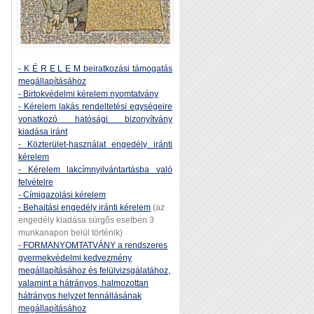
- K É R E L E M beiratkozási támogatás
megállapításához
- Birtokvédelmi kérelem nyomtatvány
- Kérelem lakás rendeltetési egységeire
vonatkozó hatósági bizonyítvány
kiadása iránt
- Közterület-használat engedély iránti
kérelem
- Kérelem lakcímnyilvántartásba való
felvételre
- Címigazolási kérelem
- Behajtási engedély iránti kérelem
(az
engedély kiadása sürgős esetben 3
munkanapon belül történik)
- FORMANYOMTATVÁNY a rendszeres
gyermekvédelmi kedvezmény
megállapításához és felülvizsgálatához,
valamint a hátrányos, halmozottan
hátrányos helyzet fennállásának
megállapításához