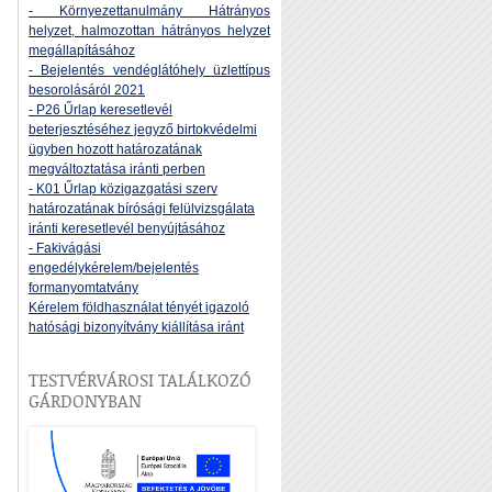
- Környezettanulmány Hátrányos
helyzet, halmozottan hátrányos helyzet
megállapításához
- Bejelentés vendéglátóhely üzlettípus
besorolásáról 2021
- P26 Űrlap keresetlevél
beterjesztéséhez jegyző birtokvédelmi
ügyben hozott határozatának
megváltoztatása iránti perben
- K01 Űrlap közigazgatási szerv
határozatának bírósági felülvizsgálata
iránti keresetlevél benyújtásához
- Fakivágási
engedélykérelem/bejelentés
formanyomtatvány
Kérelem földhasználat tényét igazoló
hatósági bizonyítvány kiállítása iránt
TESTVÉRVÁROSI TALÁLKOZÓ
GÁRDONYBAN