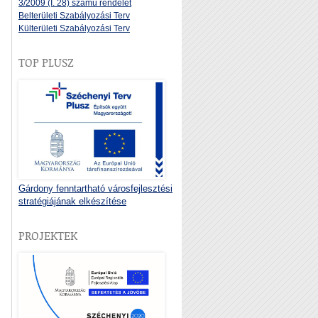
3/2009 (I. 28) számú rendelet
Belterületi Szabályozási Terv
Külterületi Szabályozási Terv
TOP PLUSZ
Gárdony fenntartható városfejlesztési
stratégiájának elkészítése
PROJEKTEK