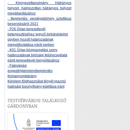
- Környezettanulmány Hátrányos
helyzet, halmozottan hátrányos helyzet
megállapításához
- Bejelentés vendéglátóhely üzlettípus
besorolásáról 2021
- P26 Űrlap keresetlevél
beterjesztéséhez jegyző birtokvédelmi
ügyben hozott határozatának
megváltoztatása iránti perben
- K01 Űrlap közigazgatási szerv
határozatának bírósági felülvizsgálata
iránti keresetlevél benyújtásához
- Fakivágási
engedélykérelem/bejelentés
formanyomtatvány
Kérelem földhasználat tényét igazoló
hatósági bizonyítvány kiállítása iránt
TESTVÉRVÁROSI TALÁLKOZÓ
GÁRDONYBAN