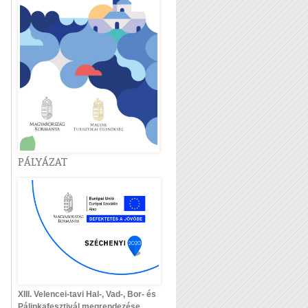
PÁLYÁZAT
XIII. Velencei-tavi Hal-, Vad-, Bor- és
Pálinkafesztivál megrendezése