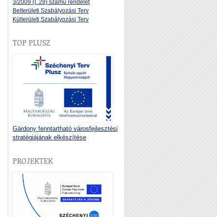
3/2009 (I. 28) számú rendelet
Belterületi Szabályozási Terv
Külterületi Szabályozási Terv
TOP PLUSZ
Gárdony fenntartható városfejlesztési
stratégiájának elkészítése
PROJEKTEK