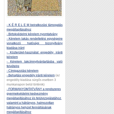
- K É R E L E M beiratkozási támogatás
megállapításához
- Birtokvédelmi kérelem nyomtatvány
- Kérelem lakás rendeltetési egységeire
vonatkozó hatósági bizonyítvány
kiadása iránt
- Közterület-használat engedély iránti
kérelem
- Kérelem lakcímnyilvántartásba való
felvételre
- Címigazolási kérelem
- Behajtási engedély iránti kérelem
(az
engedély kiadása sürgős esetben 3
munkanapon belül történik)
- FORMANYOMTATVÁNY a rendszeres
gyermekvédelmi kedvezmény
megállapításához és felülvizsgálatához,
valamint a hátrányos, halmozottan
hátrányos helyzet fennállásának
megállapításához