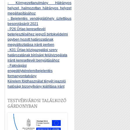
- Környezettanulmány Hátrányos
helyzet, halmozottan hátrányos helyzet
megállapításához
- Bejelentés vendéglátóhely üzlettípus
besorolásáról 2021
- P26 Űrlap keresetlevél
beterjesztéséhez jegyző birtokvédelmi
ügyben hozott határozatának
megváltoztatása iránti perben
- K01 Űrlap közigazgatási szerv
határozatának bírósági felülvizsgálata
iránti keresetlevél benyújtásához
- Fakivágási
engedélykérelem/bejelentés
formanyomtatvány
Kérelem földhasználat tényét igazoló
hatósági bizonyítvány kiállítása iránt
TESTVÉRVÁROSI TALÁLKOZÓ
GÁRDONYBAN