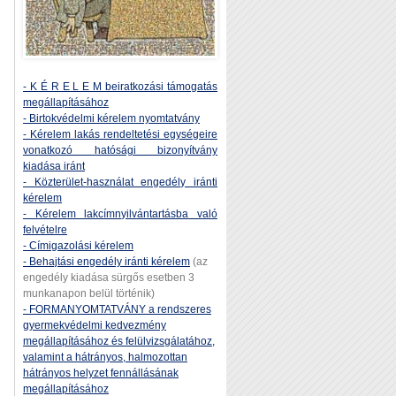
- K É R E L E M beiratkozási támogatás
megállapításához
- Birtokvédelmi kérelem nyomtatvány
- Kérelem lakás rendeltetési egységeire
vonatkozó hatósági bizonyítvány
kiadása iránt
- Közterület-használat engedély iránti
kérelem
- Kérelem lakcímnyilvántartásba való
felvételre
- Címigazolási kérelem
- Behajtási engedély iránti kérelem
(az
engedély kiadása sürgős esetben 3
munkanapon belül történik)
- FORMANYOMTATVÁNY a rendszeres
gyermekvédelmi kedvezmény
megállapításához és felülvizsgálatához,
valamint a hátrányos, halmozottan
hátrányos helyzet fennállásának
megállapításához