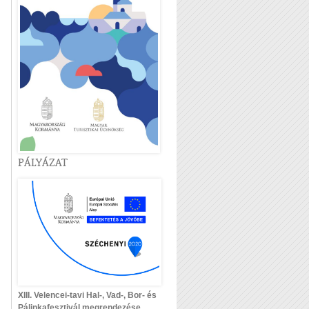
PÁLYÁZAT
XIII. Velencei-tavi Hal-, Vad-, Bor- és
Pálinkafesztivál megrendezése