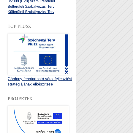
3/2009 (I. 28) számú rendelet
Belterületi Szabályozási Terv
Külterületi Szabályozási Terv
TOP PLUSZ
Gárdony fenntartható városfejlesztési
stratégiájának elkészítése
PROJEKTEK