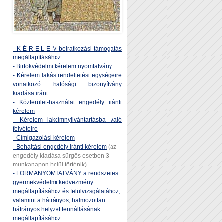
- K É R E L E M beiratkozási támogatás
megállapításához
- Birtokvédelmi kérelem nyomtatvány
- Kérelem lakás rendeltetési egységeire
vonatkozó hatósági bizonyítvány
kiadása iránt
- Közterület-használat engedély iránti
kérelem
- Kérelem lakcímnyilvántartásba való
felvételre
- Címigazolási kérelem
- Behajtási engedély iránti kérelem
(az
engedély kiadása sürgős esetben 3
munkanapon belül történik)
- FORMANYOMTATVÁNY a rendszeres
gyermekvédelmi kedvezmény
megállapításához és felülvizsgálatához,
valamint a hátrányos, halmozottan
hátrányos helyzet fennállásának
megállapításához