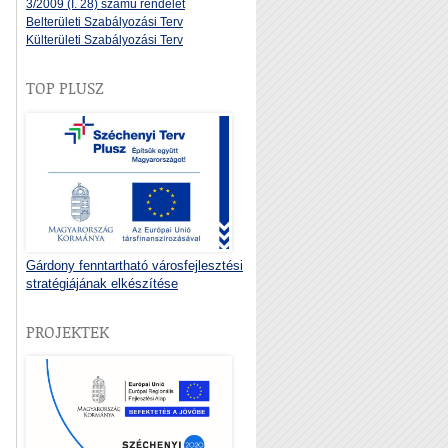
3/2009 (I. 28) számú rendelet
Belterületi Szabályozási Terv
Külterületi Szabályozási Terv
TOP PLUSZ
Gárdony fenntartható városfejlesztési
stratégiájának elkészítése
PROJEKTEK