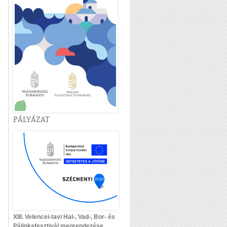
PÁLYÁZAT
XIII. Velencei-tavi Hal-, Vad-, Bor- és
Pálinkafesztivál megrendezése