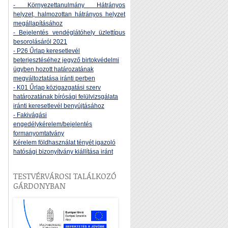
- Környezettanulmány Hátrányos
helyzet, halmozottan hátrányos helyzet
megállapításához
- Bejelentés vendéglátóhely üzlettípus
besorolásáról 2021
- P26 Űrlap keresetlevél
beterjesztéséhez jegyző birtokvédelmi
ügyben hozott határozatának
megváltoztatása iránti perben
- K01 Űrlap közigazgatási szerv
határozatának bírósági felülvizsgálata
iránti keresetlevél benyújtásához
- Fakivágási
engedélykérelem/bejelentés
formanyomtatvány
Kérelem földhasználat tényét igazoló
hatósági bizonyítvány kiállítása iránt
TESTVÉRVÁROSI TALÁLKOZÓ
GÁRDONYBAN