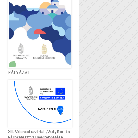
PÁLYÁZAT
XIII. Velencei-tavi Hal-, Vad-, Bor- és
Pálinkafesztivál megrendezése