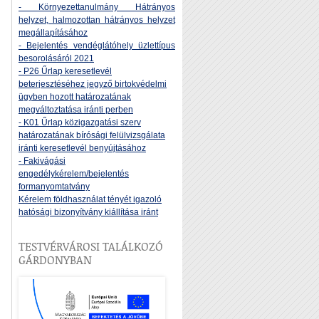
- Környezettanulmány Hátrányos
helyzet, halmozottan hátrányos helyzet
megállapításához
- Bejelentés vendéglátóhely üzlettípus
besorolásáról 2021
- P26 Űrlap keresetlevél
beterjesztéséhez jegyző birtokvédelmi
ügyben hozott határozatának
megváltoztatása iránti perben
- K01 Űrlap közigazgatási szerv
határozatának bírósági felülvizsgálata
iránti keresetlevél benyújtásához
- Fakivágási
engedélykérelem/bejelentés
formanyomtatvány
Kérelem földhasználat tényét igazoló
hatósági bizonyítvány kiállítása iránt
TESTVÉRVÁROSI TALÁLKOZÓ
GÁRDONYBAN