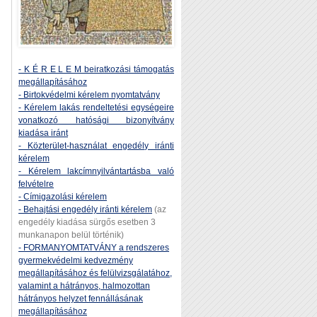
- K É R E L E M beiratkozási támogatás
megállapításához
- Birtokvédelmi kérelem nyomtatvány
- Kérelem lakás rendeltetési egységeire
vonatkozó hatósági bizonyítvány
kiadása iránt
- Közterület-használat engedély iránti
kérelem
- Kérelem lakcímnyilvántartásba való
felvételre
- Címigazolási kérelem
- Behajtási engedély iránti kérelem
(az
engedély kiadása sürgős esetben 3
munkanapon belül történik)
- FORMANYOMTATVÁNY a rendszeres
gyermekvédelmi kedvezmény
megállapításához és felülvizsgálatához,
valamint a hátrányos, halmozottan
hátrányos helyzet fennállásának
megállapításához