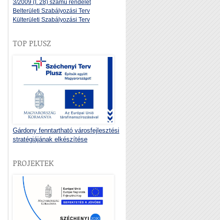
3/2009 (I. 28) számú rendelet
Belterületi Szabályozási Terv
Külterületi Szabályozási Terv
TOP PLUSZ
Gárdony fenntartható városfejlesztési
stratégiájának elkészítése
PROJEKTEK