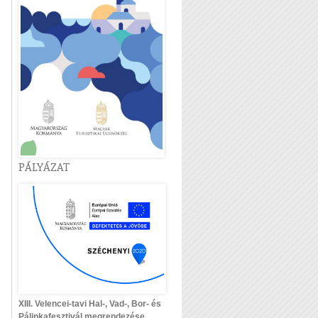
PÁLYÁZAT
XIII. Velencei-tavi Hal-, Vad-, Bor- és
Pálinkafesztivál megrendezése