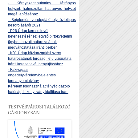
- Környezettanulmány Hátrányos
helyzet, halmozottan hátrányos helyzet
megállapításához
- Bejelentés vendéglátóhely üzlettípus
besorolásáról 2021
- P26 Űrlap keresetlevél
beterjesztéséhez jegyző birtokvédelmi
ügyben hozott határozatának
megváltoztatása iránti perben
- K01 Űrlap közigazgatási szerv
határozatának bírósági felülvizsgálata
iránti keresetlevél benyújtásához
- Fakivágási
engedélykérelem/bejelentés
formanyomtatvány
Kérelem földhasználat tényét igazoló
hatósági bizonyítvány kiállítása iránt
TESTVÉRVÁROSI TALÁLKOZÓ
GÁRDONYBAN