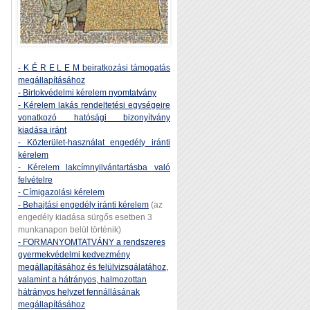
- K É R E L E M beiratkozási támogatás
megállapításához
- Birtokvédelmi kérelem nyomtatvány
- Kérelem lakás rendeltetési egységeire
vonatkozó hatósági bizonyítvány
kiadása iránt
- Közterület-használat engedély iránti
kérelem
- Kérelem lakcímnyilvántartásba való
felvételre
- Címigazolási kérelem
- Behajtási engedély iránti kérelem
(az
engedély kiadása sürgős esetben 3
munkanapon belül történik)
- FORMANYOMTATVÁNY a rendszeres
gyermekvédelmi kedvezmény
megállapításához és felülvizsgálatához,
valamint a hátrányos, halmozottan
hátrányos helyzet fennállásának
megállapításához