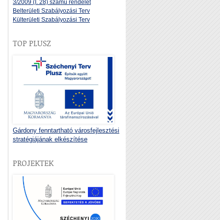
3/2009 (I. 28) számú rendelet
Belterületi Szabályozási Terv
Külterületi Szabályozási Terv
TOP PLUSZ
Gárdony fenntartható városfejlesztési
stratégiájának elkészítése
PROJEKTEK