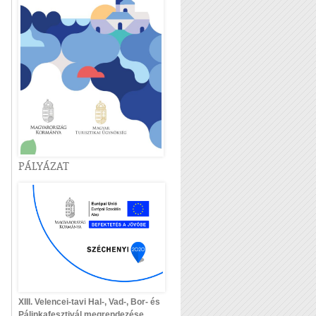
PÁLYÁZAT
XIII. Velencei-tavi Hal-, Vad-, Bor- és
Pálinkafesztivál megrendezése