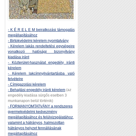
- K É R E L E M beiratkozási támogatás
megállapításához
- Birtokvédelmi kérelem nyomtatvány
- Kérelem lakás rendeltetési egységeire
vonatkozó hatósági bizonyítvány
kiadása iránt
- Közterület-használat engedély iránti
kérelem
- Kérelem lakcímnyilvántartásba való
felvételre
- Címigazolási kérelem
- Behajtási engedély iránti kérelem
(az
engedély kiadása sürgős esetben 3
munkanapon belül történik)
- FORMANYOMTATVÁNY a rendszeres
gyermekvédelmi kedvezmény
megállapításához és felülvizsgálatához,
valamint a hátrányos, halmozottan
hátrányos helyzet fennállásának
megállapításához