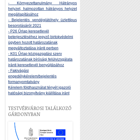
- Környezettanulmány Hátrányos
helyzet, halmozottan hátrányos helyzet
megállapításához
- Bejelentés vendéglátóhely üzlettípus
besorolásáról 2021
- P26 Űrlap keresetlevél
beterjesztéséhez jegyző birtokvédelmi
ügyben hozott határozatának
megváltoztatása iránti perben
- K01 Űrlap közigazgatási szerv
határozatának bírósági felülvizsgálata
iránti keresetlevél benyújtásához
- Fakivágási
engedélykérelem/bejelentés
formanyomtatvány
Kérelem földhasználat tényét igazoló
hatósági bizonyítvány kiállítása iránt
TESTVÉRVÁROSI TALÁLKOZÓ
GÁRDONYBAN