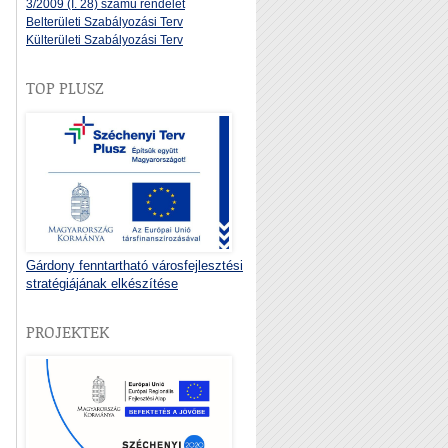
3/2009 (I. 28) számú rendelet
Belterületi Szabályozási Terv
Külterületi Szabályozási Terv
TOP PLUSZ
Gárdony fenntartható városfejlesztési
stratégiájának elkészítése
PROJEKTEK