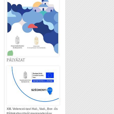
PÁLYÁZAT
XIII. Velencei-tavi Hal-, Vad-, Bor- és
Pálinkafesztivál megrendezése