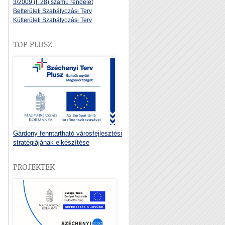
3/2009 (I. 28) számú rendelet
Belterületi Szabályozási Terv
Külterületi Szabályozási Terv
TOP PLUSZ
Gárdony fenntartható városfejlesztési
stratégiájának elkészítése
PROJEKTEK