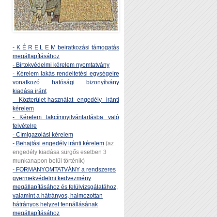
- K É R E L E M beiratkozási támogatás
megállapításához
- Birtokvédelmi kérelem nyomtatvány
- Kérelem lakás rendeltetési egységeire
vonatkozó hatósági bizonyítvány
kiadása iránt
- Közterület-használat engedély iránti
kérelem
- Kérelem lakcímnyilvántartásba való
felvételre
- Címigazolási kérelem
- Behajtási engedély iránti kérelem
(az
engedély kiadása sürgős esetben 3
munkanapon belül történik)
- FORMANYOMTATVÁNY a rendszeres
gyermekvédelmi kedvezmény
megállapításához és felülvizsgálatához,
valamint a hátrányos, halmozottan
hátrányos helyzet fennállásának
megállapításához