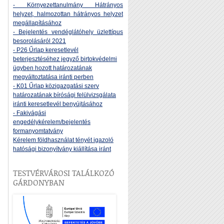
- Környezettanulmány Hátrányos
helyzet, halmozottan hátrányos helyzet
megállapításához
- Bejelentés vendéglátóhely üzlettípus
besorolásáról 2021
- P26 Űrlap keresetlevél
beterjesztéséhez jegyző birtokvédelmi
ügyben hozott határozatának
megváltoztatása iránti perben
- K01 Űrlap közigazgatási szerv
határozatának bírósági felülvizsgálata
iránti keresetlevél benyújtásához
- Fakivágási
engedélykérelem/bejelentés
formanyomtatvány
Kérelem földhasználat tényét igazoló
hatósági bizonyítvány kiállítása iránt
TESTVÉRVÁROSI TALÁLKOZÓ
GÁRDONYBAN