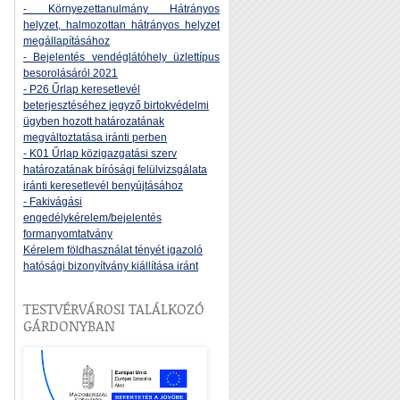
- Környezettanulmány Hátrányos
helyzet, halmozottan hátrányos helyzet
megállapításához
- Bejelentés vendéglátóhely üzlettípus
besorolásáról 2021
- P26 Űrlap keresetlevél
beterjesztéséhez jegyző birtokvédelmi
ügyben hozott határozatának
megváltoztatása iránti perben
- K01 Űrlap közigazgatási szerv
határozatának bírósági felülvizsgálata
iránti keresetlevél benyújtásához
- Fakivágási
engedélykérelem/bejelentés
formanyomtatvány
Kérelem földhasználat tényét igazoló
hatósági bizonyítvány kiállítása iránt
TESTVÉRVÁROSI TALÁLKOZÓ
GÁRDONYBAN