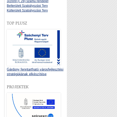
3/2009 (I. 28) számú rendelet
Belterületi Szabályozási Terv
Külterületi Szabályozási Terv
TOP PLUSZ
Gárdony fenntartható városfejlesztési
stratégiájának elkészítése
PROJEKTEK