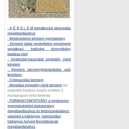
- K É R E L E M beiratkozási támogatás
megállapításához
- Birtokvédelmi kérelem nyomtatvány
- Kérelem lakás rendeltetési egységeire
vonatkozó hatósági bizonyítvány
kiadása iránt
- Közterület-használat engedély iránti
kérelem
- Kérelem lakcímnyilvántartásba való
felvételre
- Címigazolási kérelem
- Behajtási engedély iránti kérelem
(az
engedély kiadása sürgős esetben 3
munkanapon belül történik)
- FORMANYOMTATVÁNY a rendszeres
gyermekvédelmi kedvezmény
megállapításához és felülvizsgálatához,
valamint a hátrányos, halmozottan
hátrányos helyzet fennállásának
megállapításához