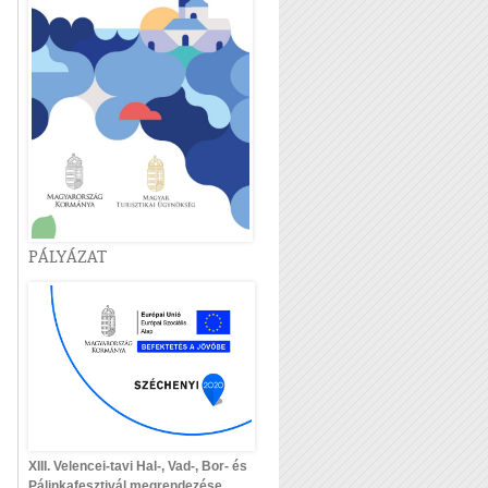
PÁLYÁZAT
XIII. Velencei-tavi Hal-, Vad-, Bor- és
Pálinkafesztivál megrendezése