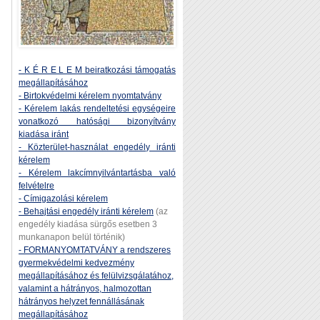
- K É R E L E M beiratkozási támogatás
megállapításához
- Birtokvédelmi kérelem nyomtatvány
- Kérelem lakás rendeltetési egységeire
vonatkozó hatósági bizonyítvány
kiadása iránt
- Közterület-használat engedély iránti
kérelem
- Kérelem lakcímnyilvántartásba való
felvételre
- Címigazolási kérelem
- Behajtási engedély iránti kérelem
(az
engedély kiadása sürgős esetben 3
munkanapon belül történik)
- FORMANYOMTATVÁNY a rendszeres
gyermekvédelmi kedvezmény
megállapításához és felülvizsgálatához,
valamint a hátrányos, halmozottan
hátrányos helyzet fennállásának
megállapításához