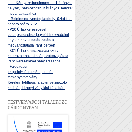
- Környezettanulmány Hátrányos
helyzet, halmozottan hátrányos helyzet
megállapításához
- Bejelentés vendéglátóhely üzlettípus
besorolásáról 2021
- P26 Űrlap keresetlevél
beterjesztéséhez jegyző birtokvédelmi
ügyben hozott határozatának
megváltoztatása iránti perben
- K01 Űrlap közigazgatási szerv
határozatának bírósági felülvizsgálata
iránti keresetlevél benyújtásához
- Fakivágási
engedélykérelem/bejelentés
formanyomtatvány
Kérelem földhasználat tényét igazoló
hatósági bizonyítvány kiállítása iránt
TESTVÉRVÁROSI TALÁLKOZÓ
GÁRDONYBAN