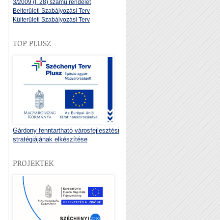
3/2009 (I. 28) számú rendelet
Belterületi Szabályozási Terv
Külterületi Szabályozási Terv
TOP PLUSZ
Gárdony fenntartható városfejlesztési
stratégiájának elkészítése
PROJEKTEK