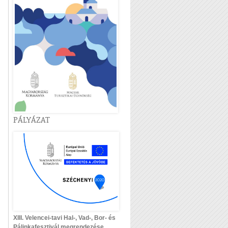
PÁLYÁZAT
XIII. Velencei-tavi Hal-, Vad-, Bor- és
Pálinkafesztivál megrendezése