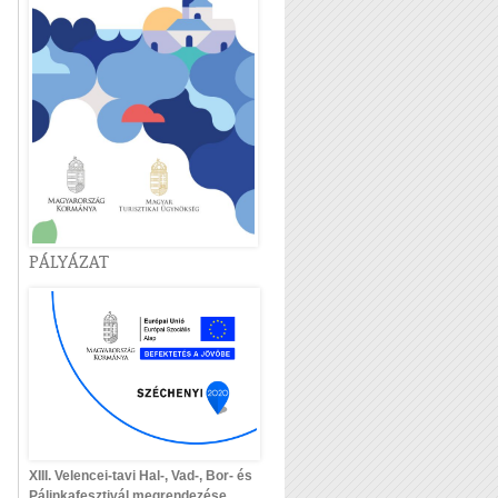
PÁLYÁZAT
XIII. Velencei-tavi Hal-, Vad-, Bor- és
Pálinkafesztivál megrendezése