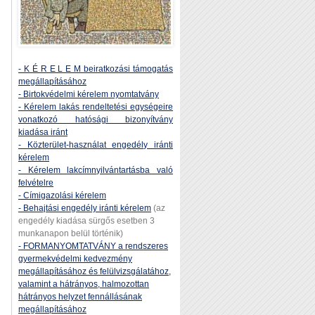
- K É R E L E M beiratkozási támogatás
megállapításához
- Birtokvédelmi kérelem nyomtatvány
- Kérelem lakás rendeltetési egységeire
vonatkozó hatósági bizonyítvány
kiadása iránt
- Közterület-használat engedély iránti
kérelem
- Kérelem lakcímnyilvántartásba való
felvételre
- Címigazolási kérelem
- Behajtási engedély iránti kérelem
(az
engedély kiadása sürgős esetben 3
munkanapon belül történik)
- FORMANYOMTATVÁNY a rendszeres
gyermekvédelmi kedvezmény
megállapításához és felülvizsgálatához,
valamint a hátrányos, halmozottan
hátrányos helyzet fennállásának
megállapításához