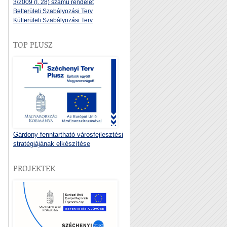
3/2009 (I. 28) számú rendelet
Belterületi Szabályozási Terv
Külterületi Szabályozási Terv
TOP PLUSZ
Gárdony fenntartható városfejlesztési
stratégiájának elkészítése
PROJEKTEK