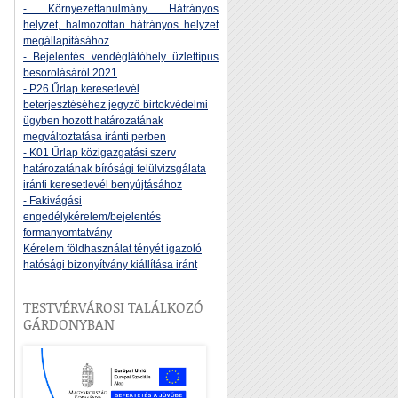
- Környezettanulmány Hátrányos
helyzet, halmozottan hátrányos helyzet
megállapításához
- Bejelentés vendéglátóhely üzlettípus
besorolásáról 2021
- P26 Űrlap keresetlevél
beterjesztéséhez jegyző birtokvédelmi
ügyben hozott határozatának
megváltoztatása iránti perben
- K01 Űrlap közigazgatási szerv
határozatának bírósági felülvizsgálata
iránti keresetlevél benyújtásához
- Fakivágási
engedélykérelem/bejelentés
formanyomtatvány
Kérelem földhasználat tényét igazoló
hatósági bizonyítvány kiállítása iránt
TESTVÉRVÁROSI TALÁLKOZÓ
GÁRDONYBAN