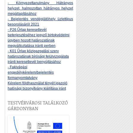
- Környezettanulmány Hátrányos
helyzet, halmozottan hátrányos helyzet
megállapításához
- Bejelentés vendéglátóhely üzlettípus
besorolásáról 2021
- P26 Űrlap keresetlevél
beterjesztéséhez jegyző birtokvédelmi
ügyben hozott határozatának
megváltoztatása iránti perben
- K01 Űrlap közigazgatási szerv
határozatának bírósági felülvizsgálata
iránti keresetlevél benyújtásához
- Fakivágási
engedélykérelem/bejelentés
formanyomtatvány
Kérelem földhasználat tényét igazoló
hatósági bizonyítvány kiállítása iránt
TESTVÉRVÁROSI TALÁLKOZÓ
GÁRDONYBAN