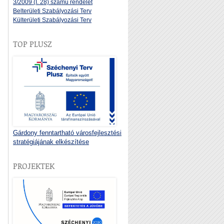
3/2009 (I. 28) számú rendelet
Belterületi Szabályozási Terv
Külterületi Szabályozási Terv
TOP PLUSZ
Gárdony fenntartható városfejlesztési
stratégiájának elkészítése
PROJEKTEK