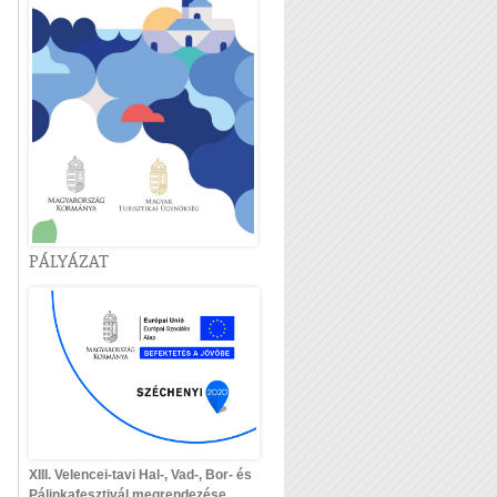
PÁLYÁZAT
XIII. Velencei-tavi Hal-, Vad-, Bor- és
Pálinkafesztivál megrendezése