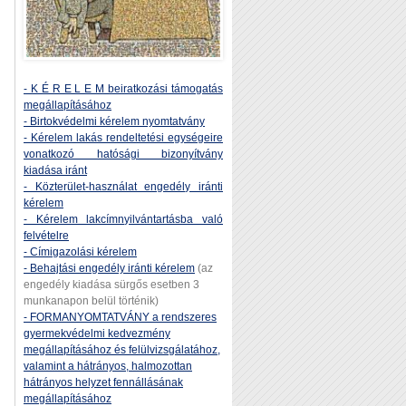
- K É R E L E M beiratkozási támogatás
megállapításához
- Birtokvédelmi kérelem nyomtatvány
- Kérelem lakás rendeltetési egységeire
vonatkozó hatósági bizonyítvány
kiadása iránt
- Közterület-használat engedély iránti
kérelem
- Kérelem lakcímnyilvántartásba való
felvételre
- Címigazolási kérelem
- Behajtási engedély iránti kérelem
(az
engedély kiadása sürgős esetben 3
munkanapon belül történik)
- FORMANYOMTATVÁNY a rendszeres
gyermekvédelmi kedvezmény
megállapításához és felülvizsgálatához,
valamint a hátrányos, halmozottan
hátrányos helyzet fennállásának
megállapításához