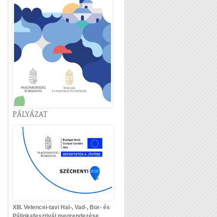
PÁLYÁZAT
XIII. Velencei-tavi Hal-, Vad-, Bor- és
Pálinkafesztivál megrendezése