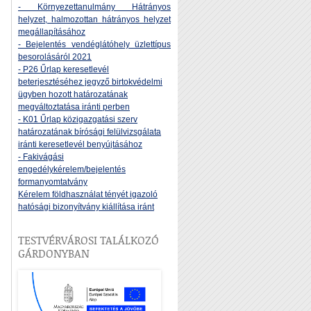
- Környezettanulmány Hátrányos
helyzet, halmozottan hátrányos helyzet
megállapításához
- Bejelentés vendéglátóhely üzlettípus
besorolásáról 2021
- P26 Űrlap keresetlevél
beterjesztéséhez jegyző birtokvédelmi
ügyben hozott határozatának
megváltoztatása iránti perben
- K01 Űrlap közigazgatási szerv
határozatának bírósági felülvizsgálata
iránti keresetlevél benyújtásához
- Fakivágási
engedélykérelem/bejelentés
formanyomtatvány
Kérelem földhasználat tényét igazoló
hatósági bizonyítvány kiállítása iránt
TESTVÉRVÁROSI TALÁLKOZÓ
GÁRDONYBAN