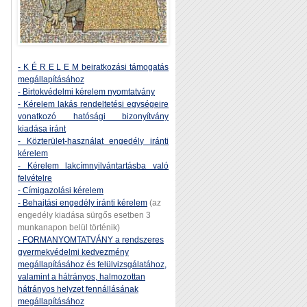
- K É R E L E M beiratkozási támogatás
megállapításához
- Birtokvédelmi kérelem nyomtatvány
- Kérelem lakás rendeltetési egységeire
vonatkozó hatósági bizonyítvány
kiadása iránt
- Közterület-használat engedély iránti
kérelem
- Kérelem lakcímnyilvántartásba való
felvételre
- Címigazolási kérelem
- Behajtási engedély iránti kérelem
(az
engedély kiadása sürgős esetben 3
munkanapon belül történik)
- FORMANYOMTATVÁNY a rendszeres
gyermekvédelmi kedvezmény
megállapításához és felülvizsgálatához,
valamint a hátrányos, halmozottan
hátrányos helyzet fennállásának
megállapításához