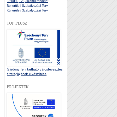
3/2009 (I. 28) számú rendelet
Belterületi Szabályozási Terv
Külterületi Szabályozási Terv
TOP PLUSZ
Gárdony fenntartható városfejlesztési
stratégiájának elkészítése
PROJEKTEK