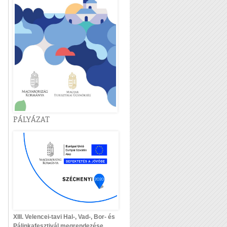
PÁLYÁZAT
XIII. Velencei-tavi Hal-, Vad-, Bor- és
Pálinkafesztivál megrendezése