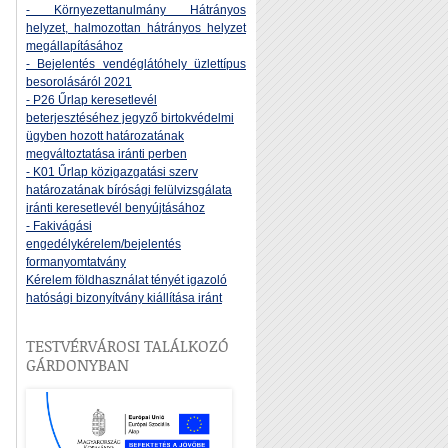
- Környezettanulmány Hátrányos
helyzet, halmozottan hátrányos helyzet
megállapításához
- Bejelentés vendéglátóhely üzlettípus
besorolásáról 2021
- P26 Űrlap keresetlevél
beterjesztéséhez jegyző birtokvédelmi
ügyben hozott határozatának
megváltoztatása iránti perben
- K01 Űrlap közigazgatási szerv
határozatának bírósági felülvizsgálata
iránti keresetlevél benyújtásához
- Fakivágási
engedélykérelem/bejelentés
formanyomtatvány
Kérelem földhasználat tényét igazoló
hatósági bizonyítvány kiállítása iránt
TESTVÉRVÁROSI TALÁLKOZÓ
GÁRDONYBAN