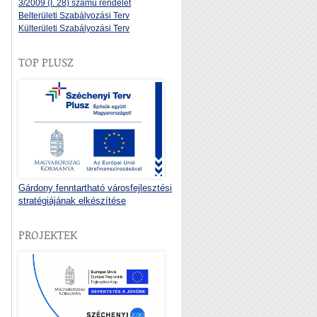
3/2009 (I. 28) számú rendelet
Belterületi Szabályozási Terv
Külterületi Szabályozási Terv
TOP PLUSZ
Gárdony fenntartható városfejlesztési
stratégiájának elkészítése
PROJEKTEK