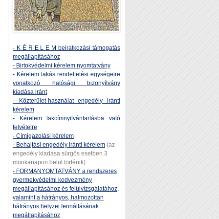
- K É R E L E M beiratkozási támogatás
megállapításához
- Birtokvédelmi kérelem nyomtatvány
- Kérelem lakás rendeltetési egységeire
vonatkozó hatósági bizonyítvány
kiadása iránt
- Közterület-használat engedély iránti
kérelem
- Kérelem lakcímnyilvántartásba való
felvételre
- Címigazolási kérelem
- Behajtási engedély iránti kérelem
(az
engedély kiadása sürgős esetben 3
munkanapon belül történik)
- FORMANYOMTATVÁNY a rendszeres
gyermekvédelmi kedvezmény
megállapításához és felülvizsgálatához,
valamint a hátrányos, halmozottan
hátrányos helyzet fennállásának
megállapításához