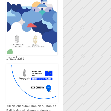
PÁLYÁZAT
XIII. Velencei-tavi Hal-, Vad-, Bor- és
Pálinkafesztivál megrendezése