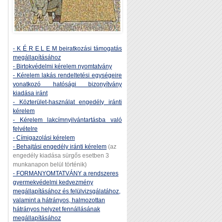
- K É R E L E M beiratkozási támogatás
megállapításához
- Birtokvédelmi kérelem nyomtatvány
- Kérelem lakás rendeltetési egységeire
vonatkozó hatósági bizonyítvány
kiadása iránt
- Közterület-használat engedély iránti
kérelem
- Kérelem lakcímnyilvántartásba való
felvételre
- Címigazolási kérelem
- Behajtási engedély iránti kérelem
(az
engedély kiadása sürgős esetben 3
munkanapon belül történik)
- FORMANYOMTATVÁNY a rendszeres
gyermekvédelmi kedvezmény
megállapításához és felülvizsgálatához,
valamint a hátrányos, halmozottan
hátrányos helyzet fennállásának
megállapításához