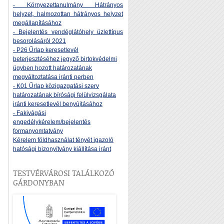
- Környezettanulmány Hátrányos
helyzet, halmozottan hátrányos helyzet
megállapításához
- Bejelentés vendéglátóhely üzlettípus
besorolásáról 2021
- P26 Űrlap keresetlevél
beterjesztéséhez jegyző birtokvédelmi
ügyben hozott határozatának
megváltoztatása iránti perben
- K01 Űrlap közigazgatási szerv
határozatának bírósági felülvizsgálata
iránti keresetlevél benyújtásához
- Fakivágási
engedélykérelem/bejelentés
formanyomtatvány
Kérelem földhasználat tényét igazoló
hatósági bizonyítvány kiállítása iránt
TESTVÉRVÁROSI TALÁLKOZÓ
GÁRDONYBAN