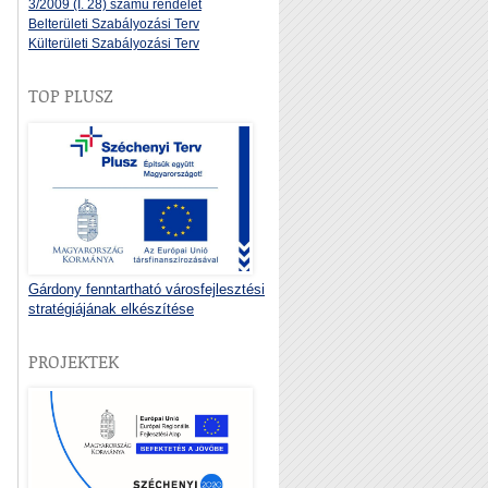
3/2009 (I. 28) számú rendelet
Belterületi Szabályozási Terv
Külterületi Szabályozási Terv
TOP PLUSZ
Gárdony fenntartható városfejlesztési
stratégiájának elkészítése
PROJEKTEK