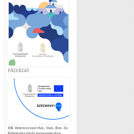
PÁLYÁZAT
XIII. Velencei-tavi Hal-, Vad-, Bor- és
Pálinkafesztivál megrendezése