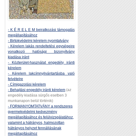
- K É R E L E M beiratkozási támogatás
megállapításához
- Birtokvédelmi kérelem nyomtatvány
- Kérelem lakás rendeltetési egységeire
vonatkozó hatósági bizonyítvány
kiadása iránt
- Közterület-használat engedély iránti
kérelem
- Kérelem lakcímnyilvántartásba való
felvételre
- Címigazolási kérelem
- Behajtási engedély iránti kérelem
(az
engedély kiadása sürgős esetben 3
munkanapon belül történik)
- FORMANYOMTATVÁNY a rendszeres
gyermekvédelmi kedvezmény
megállapításához és felülvizsgálatához,
valamint a hátrányos, halmozottan
hátrányos helyzet fennállásának
megállapításához