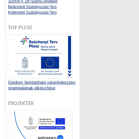
3/2009 (I. 28) számú rendelet
Belterületi Szabályozási Terv
Külterületi Szabályozási Terv
TOP PLUSZ
Gárdony fenntartható városfejlesztési
stratégiájának elkészítése
PROJEKTEK