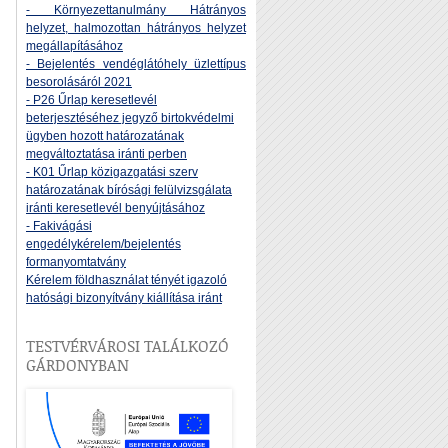
- Környezettanulmány Hátrányos
helyzet, halmozottan hátrányos helyzet
megállapításához
- Bejelentés vendéglátóhely üzlettípus
besorolásáról 2021
- P26 Űrlap keresetlevél
beterjesztéséhez jegyző birtokvédelmi
ügyben hozott határozatának
megváltoztatása iránti perben
- K01 Űrlap közigazgatási szerv
határozatának bírósági felülvizsgálata
iránti keresetlevél benyújtásához
- Fakivágási
engedélykérelem/bejelentés
formanyomtatvány
Kérelem földhasználat tényét igazoló
hatósági bizonyítvány kiállítása iránt
TESTVÉRVÁROSI TALÁLKOZÓ
GÁRDONYBAN