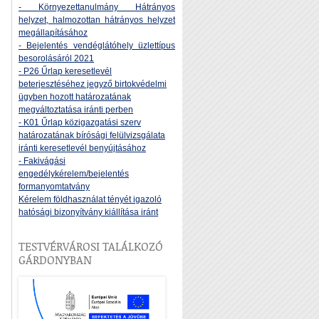
- Környezettanulmány Hátrányos
helyzet, halmozottan hátrányos helyzet
megállapításához
- Bejelentés vendéglátóhely üzlettípus
besorolásáról 2021
- P26 Űrlap keresetlevél
beterjesztéséhez jegyző birtokvédelmi
ügyben hozott határozatának
megváltoztatása iránti perben
- K01 Űrlap közigazgatási szerv
határozatának bírósági felülvizsgálata
iránti keresetlevél benyújtásához
- Fakivágási
engedélykérelem/bejelentés
formanyomtatvány
Kérelem földhasználat tényét igazoló
hatósági bizonyítvány kiállítása iránt
TESTVÉRVÁROSI TALÁLKOZÓ
GÁRDONYBAN