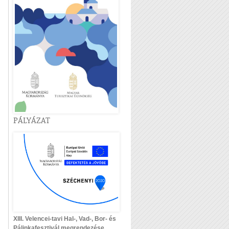
PÁLYÁZAT
XIII. Velencei-tavi Hal-, Vad-, Bor- és
Pálinkafesztivál megrendezése