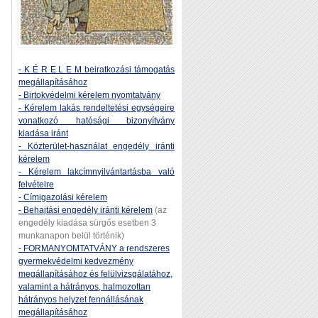
- K É R E L E M beiratkozási támogatás
megállapításához
- Birtokvédelmi kérelem nyomtatvány
- Kérelem lakás rendeltetési egységeire
vonatkozó hatósági bizonyítvány
kiadása iránt
- Közterület-használat engedély iránti
kérelem
- Kérelem lakcímnyilvántartásba való
felvételre
- Címigazolási kérelem
- Behajtási engedély iránti kérelem
(az
engedély kiadása sürgős esetben 3
munkanapon belül történik)
- FORMANYOMTATVÁNY a rendszeres
gyermekvédelmi kedvezmény
megállapításához és felülvizsgálatához,
valamint a hátrányos, halmozottan
hátrányos helyzet fennállásának
megállapításához