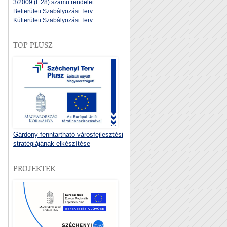
3/2009 (I. 28) számú rendelet
Belterületi Szabályozási Terv
Külterületi Szabályozási Terv
TOP PLUSZ
Gárdony fenntartható városfejlesztési
stratégiájának elkészítése
PROJEKTEK