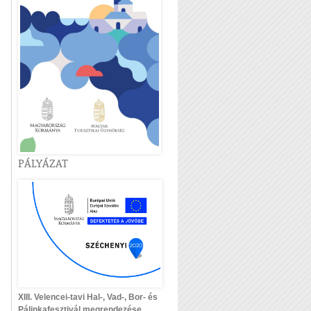
PÁLYÁZAT
XIII. Velencei-tavi Hal-, Vad-, Bor- és
Pálinkafesztivál megrendezése