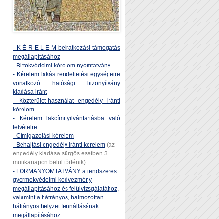
- K É R E L E M beiratkozási támogatás
megállapításához
- Birtokvédelmi kérelem nyomtatvány
- Kérelem lakás rendeltetési egységeire
vonatkozó hatósági bizonyítvány
kiadása iránt
- Közterület-használat engedély iránti
kérelem
- Kérelem lakcímnyilvántartásba való
felvételre
- Címigazolási kérelem
- Behajtási engedély iránti kérelem
(az
engedély kiadása sürgős esetben 3
munkanapon belül történik)
- FORMANYOMTATVÁNY a rendszeres
gyermekvédelmi kedvezmény
megállapításához és felülvizsgálatához,
valamint a hátrányos, halmozottan
hátrányos helyzet fennállásának
megállapításához