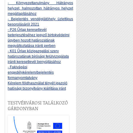
- Környezettanulmány Hátrányos
helyzet, halmozottan hátrányos helyzet
megállapításához
- Bejelentés vendéglátóhely üzlettípus
besorolásáról 2021
- P26 Űrlap keresetlevél
beterjesztéséhez jegyző birtokvédelmi
ügyben hozott határozatának
megváltoztatása iránti perben
- K01 Űrlap közigazgatási szerv
határozatának bírósági felülvizsgálata
iránti keresetlevél benyújtásához
- Fakivágási
engedélykérelem/bejelentés
formanyomtatvány
Kérelem földhasználat tényét igazoló
hatósági bizonyítvány kiállítása iránt
TESTVÉRVÁROSI TALÁLKOZÓ
GÁRDONYBAN