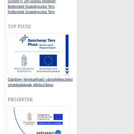
3/2009 (I. 28) számú rendelet
Belterületi Szabályozási Terv
Külterületi Szabályozási Terv
TOP PLUSZ
Gárdony fenntartható városfejlesztési
stratégiájának elkészítése
PROJEKTEK